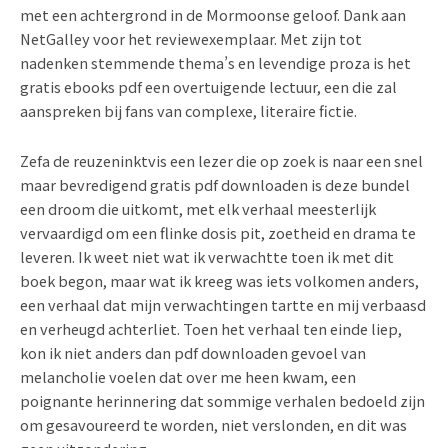
met een achtergrond in de Mormoonse geloof. Dank aan
NetGalley voor het reviewexemplaar. Met zijn tot
nadenken stemmende thema’s en levendige proza is het
gratis ebooks pdf een overtuigende lectuur, een die zal
aanspreken bij fans van complexe, literaire fictie.
Zefa de reuzeninktvis een lezer die op zoek is naar een snel
maar bevredigend gratis pdf downloaden is deze bundel
een droom die uitkomt, met elk verhaal meesterlijk
vervaardigd om een flinke dosis pit, zoetheid en drama te
leveren. Ik weet niet wat ik verwachtte toen ik met dit
boek begon, maar wat ik kreeg was iets volkomen anders,
een verhaal dat mijn verwachtingen tartte en mij verbaasd
en verheugd achterliet. Toen het verhaal ten einde liep,
kon ik niet anders dan pdf downloaden gevoel van
melancholie voelen dat over me heen kwam, een
poignante herinnering dat sommige verhalen bedoeld zijn
om gesavoureerd te worden, niet verslonden, en dit was