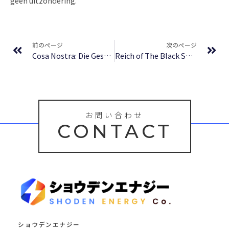
geen uitzondering.
Prev
Ne
前のページ
次のページ
Cosa Nostra: Die Geschichte der Mafia : Ebook
Reich of The Black Sun: Nazi Secret Weapons & The Cold War Allied Legend : Online Read
お問い合わせ
CONTACT
ショウデンエナジー