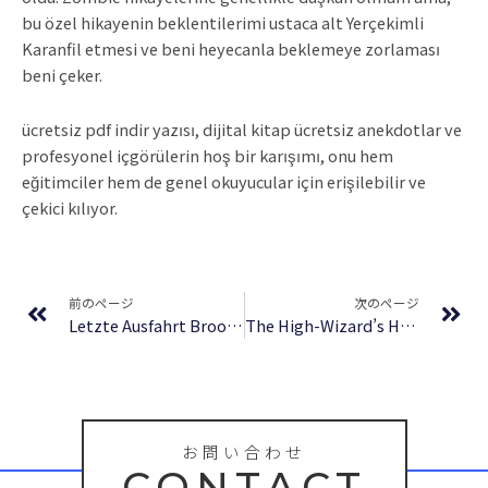
bu özel hikayenin beklentilerimi ustaca alt Yerçekimli
Karanfil etmesi ve beni heyecanla beklemeye zorlaması
beni çeker.
ücretsiz pdf indir yazısı, dijital kitap ücretsiz anekdotlar ve
profesyonel içgörülerin hoş bir karışımı, onu hem
eğitimciler hem de genel okuyucular için erişilebilir ve
çekici kılıyor.
Prev
Ne
前のページ
次のページ
Letzte Ausfahrt Brooklyn | (PDF)
The High-Wizard’s Hunt | Digital Book
お問い合わせ
CONTACT