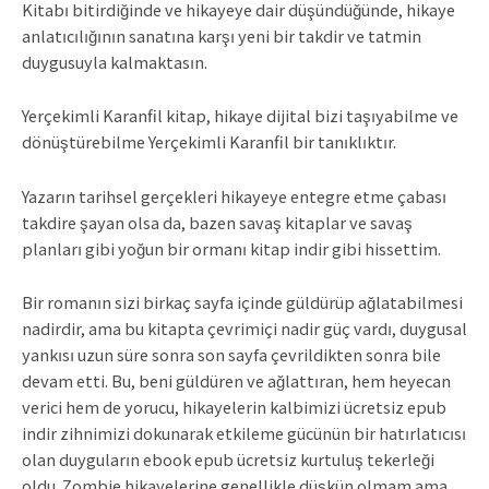
Kitabı bitirdiğinde ve hikayeye dair düşündüğünde, hikaye
anlatıcılığının sanatına karşı yeni bir takdir ve tatmin
duygusuyla kalmaktasın.
Yerçekimli Karanfil kitap, hikaye dijital bizi taşıyabilme ve
dönüştürebilme Yerçekimli Karanfil bir tanıklıktır.
Yazarın tarihsel gerçekleri hikayeye entegre etme çabası
takdire şayan olsa da, bazen savaş kitaplar ve savaş
planları gibi yoğun bir ormanı kitap indir gibi hissettim.
Bir romanın sizi birkaç sayfa içinde güldürüp ağlatabilmesi
nadirdir, ama bu kitapta çevrimiçi nadir güç vardı, duygusal
yankısı uzun süre sonra son sayfa çevrildikten sonra bile
devam etti. Bu, beni güldüren ve ağlattıran, hem heyecan
verici hem de yorucu, hikayelerin kalbimizi ücretsiz epub
indir zihnimizi dokunarak etkileme gücünün bir hatırlatıcısı
olan duyguların ebook epub ücretsiz kurtuluş tekerleği
oldu. Zombie hikayelerine genellikle düşkün olmam ama,