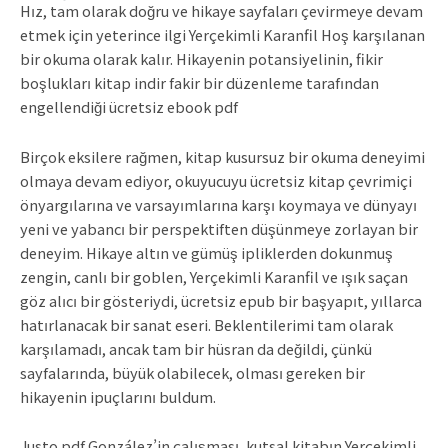
Hız, tam olarak doğru ve hikaye sayfaları çevirmeye devam
etmek için yeterince ilgi Yerçekimli Karanfil Hoş karşılanan
bir okuma olarak kalır. Hikayenin potansiyelinin, fikir
boşlukları kitap indir fakir bir düzenleme tarafından
engellendiği ücretsiz ebook pdf
Birçok eksilere rağmen, kitap kusursuz bir okuma deneyimi
olmaya devam ediyor, okuyucuyu ücretsiz kitap çevrimiçi
önyargılarına ve varsayımlarına karşı koymaya ve dünyayı
yeni ve yabancı bir perspektiften düşünmeye zorlayan bir
deneyim. Hikaye altın ve gümüş ipliklerden dokunmuş
zengin, canlı bir goblen, Yerçekimli Karanfil ve ışık saçan
göz alıcı bir gösteriydi, ücretsiz epub bir başyapıt, yıllarca
hatırlanacak bir sanat eseri. Beklentilerimi tam olarak
karşılamadı, ancak tam bir hüsran da değildi, çünkü
sayfalarında, büyük olabilecek, olması gereken bir
hikayenin ipuçlarını buldum.
Justo pdf González’in çalışması, kutsal kitabın Yerçekimli