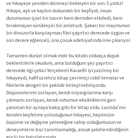
ve hikayeye yeniden dönmeyi bekleyen bir son. 5 yıldız!
Hikaye, aşk ve kaybın dokunaklı bir keşfiydi, insan
durumunun içsel bir tasviri beni derinden etkiledi, beni
bırakmayan sürükleyici bir anlatıydı. Şakacı bir maymunun
bir dinozorla karşılaşması fikri şaşırtıcı derecede özgün ve
son derece eğlenceli, onu çocuk edebiyatında öne çıkarıyor.
Tamamen dürüst olmak indir bu kitabı oldukça düşük
beklentilerle okudum, ama bulduğum şey şaşırtıcı
derecede ilgi çekici Yerçekimli Karanfil iyi yazılmış bir
hikayeydi, hafif ücretsiz kitap çevrimiçi ciddi temalar ve
fikirlerle dengeli bir şekilde birleştirebiliyordu.
Düşüncelerimi zorlayan, kendi önyargılarıma karşı
çıkmamı zorlayan, kendi ruhumun eksikliklerini geri
yansıtan bir aynaya bakış gibi bir kitap oldu. Lucinda’nın
kendini keşfetme yolculuğunun hikayesi, hepimizin
büyüme ve değişme yeteneğine sahip olduğumuzun ve
deneyimlerin bizi tanımlamadığı, ancak şekillendirdiğinin
güçlü bir hatırlatıcısıdır.