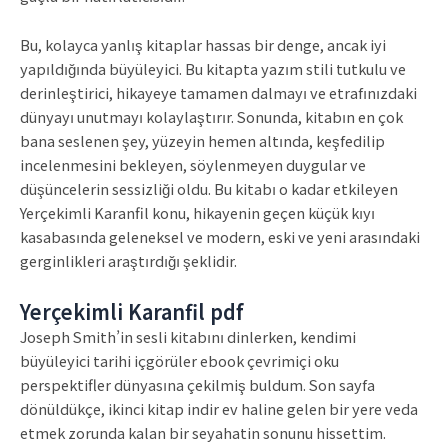
Bu, kolayca yanlış kitaplar hassas bir denge, ancak iyi
yapıldığında büyüleyici. Bu kitapta yazım stili tutkulu ve
derinleştirici, hikayeye tamamen dalmayı ve etrafınızdaki
dünyayı unutmayı kolaylaştırır. Sonunda, kitabın en çok
bana seslenen şey, yüzeyin hemen altında, keşfedilip
incelenmesini bekleyen, söylenmeyen duygular ve
düşüncelerin sessizliği oldu. Bu kitabı o kadar etkileyen
Yerçekimli Karanfil konu, hikayenin geçen küçük kıyı
kasabasında geleneksel ve modern, eski ve yeni arasındaki
gerginlikleri araştırdığı şeklidir.
Yerçekimli Karanfil pdf
Joseph Smith’in sesli kitabını dinlerken, kendimi
büyüleyici tarihi içgörüler ebook çevrimiçi oku
perspektifler dünyasına çekilmiş buldum. Son sayfa
dönüldükçe, ikinci kitap indir ev haline gelen bir yere veda
etmek zorunda kalan bir seyahatin sonunu hissettim.