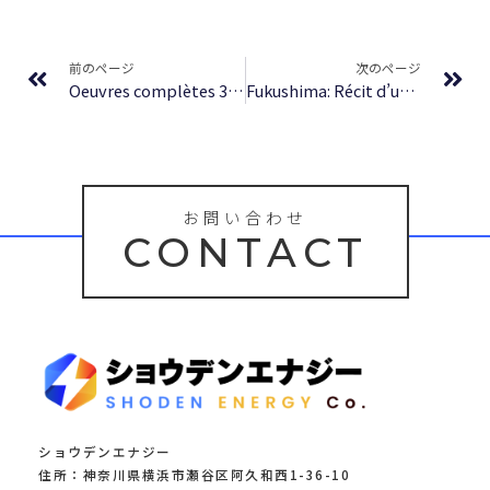
Prev
Ne
前のページ
次のページ
Oeuvres complètes 3: Major Fatal | [E-Book]
Fukushima: Récit d’un désastre : (E-Book, PDF)
お問い合わせ
CONTACT
ショウデンエナジー
住所：神奈川県横浜市瀬谷区阿久和西1-36-10