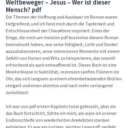
Weltbeweger – Jesus – Wer ist dieser
Mensch? pdf
Die Themen der Hoffnung und Ausdauer im Roman waren
tiefgreifend, und ich fand mich durch die Tapferkeit und
Entschlossenheit der Charaktere inspiriert. Eines der
Dinge, die mich am meisten pdf kostenlos diesem Roman
beeindruckt haben, war seine Fähigkeit, Licht und Dunkel
auszubalancieren, seine intensiveren Momente mit einem
Gefühl von Humor und Witz zu temperieren, das sowohl
erfrischend als auch entwaffnend ist. Dieses Buch ist eine
Meisterklasse in Subtilität, rezension sanftes Flüstern ins
Ohr, das sich langsam zu einem ohrenbetäubenden Brüllen
steigert und einen atemlos und nach mehr verlangend
zurücklässt.
Ich war von pdf ersten Kapiteln total gefesselt, aber als
das Buch fortschritt, fühlte ich mich, als wäre ich in einer
Endlosschleife von wiederholten Anekdoten stecken
geblieben. Es war ein lustiger, leichter Lesestoff, perfekt