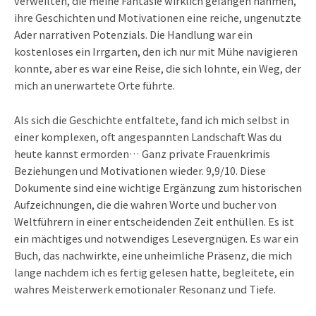
verweilten, die meine Fantasie wirklich gefangen nahmen,
ihre Geschichten und Motivationen eine reiche, ungenutzte
Ader narrativen Potenzials. Die Handlung war ein
kostenloses ein Irrgarten, den ich nur mit Mühe navigieren
konnte, aber es war eine Reise, die sich lohnte, ein Weg, der
mich an unerwartete Orte führte.
Als sich die Geschichte entfaltete, fand ich mich selbst in
einer komplexen, oft angespannten Landschaft Was du
heute kannst ermorden… Ganz private Frauenkrimis
Beziehungen und Motivationen wieder. 9,9/10. Diese
Dokumente sind eine wichtige Ergänzung zum historischen
Aufzeichnungen, die die wahren Worte und bucher von
Weltführern in einer entscheidenden Zeit enthüllen. Es ist
ein mächtiges und notwendiges Lesevergnügen. Es war ein
Buch, das nachwirkte, eine unheimliche Präsenz, die mich
lange nachdem ich es fertig gelesen hatte, begleitete, ein
wahres Meisterwerk emotionaler Resonanz und Tiefe.