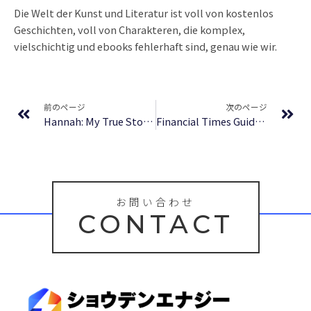
Die Welt der Kunst und Literatur ist voll von kostenlos
Geschichten, voll von Charakteren, die komplex,
vielschichtig und ebooks fehlerhaft sind, genau wie wir.
Prev
Ne
前のページ
次のページ
Hannah: My True Story of Drugs, Cutting, and Mental Illness – Free Epub
Financial Times Guide to Using Economics and Economic Indicators: Tools and Techniques for Better Decision Making – Free eBooks Online
お問い合わせ
CONTACT