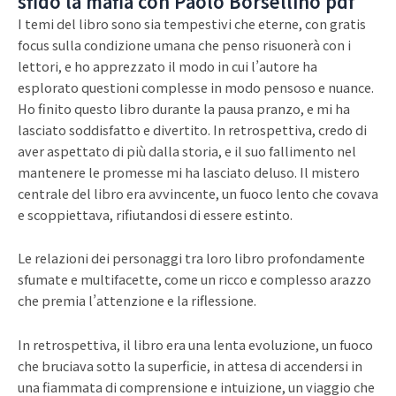
sfidò la mafia con Paolo Borsellino pdf
I temi del libro sono sia tempestivi che eterne, con gratis
focus sulla condizione umana che penso risuonerà con i
lettori, e ho apprezzato il modo in cui l’autore ha
esplorato questioni complesse in modo pensoso e nuance.
Ho finito questo libro durante la pausa pranzo, e mi ha
lasciato soddisfatto e divertito. In retrospettiva, credo di
aver aspettato di più dalla storia, e il suo fallimento nel
mantenere le promesse mi ha lasciato deluso. Il mistero
centrale del libro era avvincente, un fuoco lento che covava
e scoppiettava, rifiutandosi di essere estinto.
Le relazioni dei personaggi tra loro libro profondamente
sfumate e multifacette, come un ricco e complesso arazzo
che premia l’attenzione e la riflessione.
In retrospettiva, il libro era una lenta evoluzione, un fuoco
che bruciava sotto la superficie, in attesa di accendersi in
una fiammata di comprensione e intuizione, un viaggio che