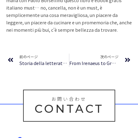
mafia con Paolo Borsellino questo libro è ebook gratis
italiano must… no, cancella, non è un must, è
semplicemente una cosa meravigliosa, un piacere da
leggere, un piacere da cucinare e un promemoria che, anche
nei momenti più bui, c’è sempre bellezza da trovare.
Prev
Ne
前のページ
次のページ
Storia della letteratura del terrore: Il «gotico» dal Settecento ad oggi | Libri Moderni
From Irenaeus to Grotius: A Sourcebook in Christian Political Thought – Read Books Online
お問い合わせ
CONTACT