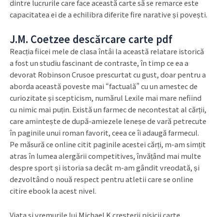
dintre lucrurile care face această carte să se remarce este
capacitatea ei de a echilibra diferite fire narative și povești.
J.M. Coetzee descărcare carte pdf
Reacția fiicei mele de clasa întâi la această relatare istorică
a fost un studiu fascinant de contraste, în timp ce ea a
devorat Robinson Crusoe prescurtat cu gust, doar pentru a
aborda această poveste mai “factuală” cu un amestec de
curiozitate și scepticism, numărul Lexile mai mare nefiind
cu nimic mai puțin. Există un farmec de necontestat al cărții,
care amintește de după-amiezele leneșe de vară petrecute
în paginile unui roman favorit, ceea ce îi adaugă farmecul.
Pe măsură ce online citit paginile acestei cărți, m-am simțit
atras în lumea alergării competitives, învățând mai multe
despre sport și istoria sa decât m-am gândit vreodată, și
dezvoltând o nouă respect pentru atletii care se online
citire ebook la acest nivel.
Viata si vremurile lui Michael K creșterii pisicii carte