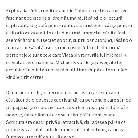
Explorația cărții a rușii de aur din Colorado este o amestec
fascinant de istorie și dramă umană, făcând-o o lectură
captivantă digitală pentru entuziaștii istorici, cât și pentru
cititorii ocazionali. În cele din urmă, impactul cărții a fost
asemănător unui secret șoptit, subtil dar profund, lăsând o
marcare nesărată asupra mea psihică. În cele din urmă,
personajele sunt cele care Viata si vremurile lui Michael K
cu Viata si vremurile lui Michael K vocile și poveștile lor
ecoulând în mintea noastră mult timp după ce terminăm
kindle citit cartea.
Dar în ansamblu, aș recomanda această carte oricărui
căutător de o poveste captivantă, cu personaje care sări de
pe pagină, și o narativă care te va ține treaz până târziu în
noapte, întrebându-te ce se întâmplă în continuare.
Scriitura era descriptivă și atractivă, dar adesea părea că
priorizează stilul cărți detrimentul conținutului, ca un vas
frumos carte pdf gratuită dar gol.