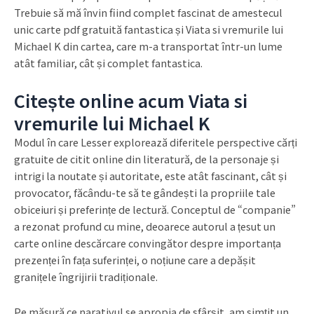
Trebuie să mă învin fiind complet fascinat de amestecul
unic carte pdf gratuită fantastica și Viata si vremurile lui
Michael K din cartea, care m-a transportat într-un lume
atât familiar, cât și complet fantastica.
Citește online acum Viata si
vremurile lui Michael K
Modul în care Lesser explorează diferitele perspective cărți
gratuite de citit online din literatură, de la personaje și
intrigi la noutate și autoritate, este atât fascinant, cât și
provocator, făcându-te să te gândești la propriile tale
obiceiuri și preferințe de lectură. Conceptul de “companie”
a rezonat profund cu mine, deoarece autorul a țesut un
carte online descărcare convingător despre importanța
prezenței în fața suferinței, o noțiune care a depășit
granițele îngrijirii tradiționale.
Pe măsură ce narativul se apropia de sfârșit, am simțit un