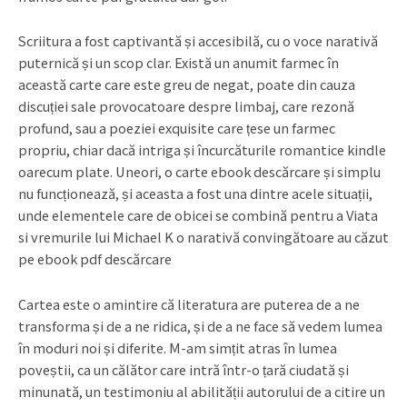
Scriitura a fost captivantă și accesibilă, cu o voce narativă
puternică și un scop clar. Există un anumit farmec în
această carte care este greu de negat, poate din cauza
discuției sale provocatoare despre limbaj, care rezonă
profund, sau a poeziei exquisite care țese un farmec
propriu, chiar dacă intriga și încurcăturile romantice kindle
oarecum plate. Uneori, o carte ebook descărcare și simplu
nu funcționează, și aceasta a fost una dintre acele situații,
unde elementele care de obicei se combină pentru a Viata
si vremurile lui Michael K o narativă convingătoare au căzut
pe ebook pdf descărcare
Cartea este o amintire că literatura are puterea de a ne
transforma și de a ne ridica, și de a ne face să vedem lumea
în moduri noi și diferite. M-am simțit atras în lumea
poveștii, ca un călător care intră într-o țară ciudată și
minunată, un testimoniu al abilității autorului de a citire un