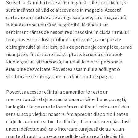
Scrisul lui Camilleri este atât eleganță, cât și captivant, și
sunt încântat să văd ce altceva are în magazie. Această
carte are un mod de a te atinge sub piele, ca o mușcătură
blândă care se refuză să fie grăbită, lăsându-ți un
sentiment rămas de nesosțire și nesosire. În ciuda ritmului
lent, povestea a fost profund captivantă, ca un puzzle
citire gratuită și intricat, plin de personaje complexe, teme
nuanțate și întortoare neașteptate. Scrierea era ebook
kindle gratuit și frumoasă, iar relațiile dintre personaje
erau bine dezvoltate. Povestea asasinului a adăugat o
stratificare de intrigă care m-a ținut lipit de pagină.
Povestea acestor câini și a oamenilor lor este un
mementou că relațiile stau la baza oricărei bune povești,
iar legăturile pe care le formăm cu alții sunt cele care îi dau
sens și scop vieților noastre. Am apreciat disponibilitatea
cărții de a aborda subiecte dificile, chiar dacă execuția a fost
uneori defectuoasă, ca o încercare curajoasă de a urca un
munte abrupt, o provocare pdf descărcare a fi depășită.