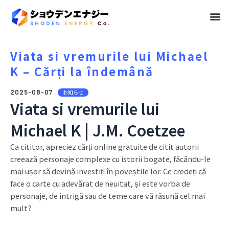
メ
ニ
ュ
Viata si vremurile lui Michael
K – Cărți la îndemână
ー
2025-08-07
お知らせ
Viata si vremurile lui
Michael K | J.M. Coetzee
Ca cititor, apreciez cărți online gratuite de citit autorii
creează personaje complexe cu istorii bogate, făcându-le
mai ușor să devină investiți în poveștile lor. Ce credeți că
face o carte cu adevărat de neuitat, și este vorba de
personaje, de intrigă sau de teme care vă răsună cel mai
mult?