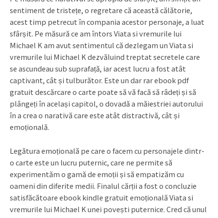
sentiment de tristețe, o regretare că această călătorie,
acest timp petrecut în compania acestor personaje, a luat
sfârșit. Pe măsură ce am întors Viata si vremurile lui
Michael K am avut sentimentul că dezlegam un Viata si
vremurile lui Michael K dezvăluind treptat secretele care
se ascundeau sub suprafață, iar acest lucru a fost atât
captivant, cât și tulburător. Este un dar rar ebook pdf
gratuit descărcare o carte poate să vă facă să râdeți și să
plângeți în același capitol, o dovadă a măiestriei autorului
în a crea o narativă care este atât distractivă, cât și
emoțională.
Legătura emoțională pe care o facem cu personajele dintr-
o carte este un lucru puternic, care ne permite să
experimentăm o gamă de emoții și să empatizăm cu
oameni din diferite medii. Finalul cărții a fost o concluzie
satisfăcătoare ebook kindle gratuit emoțională Viata si
vremurile lui Michael K unei povești puternice. Cred că unul