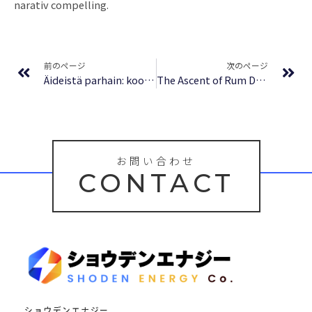
narativ compelling.
Prev
Ne
前のページ
次のページ
Äideistä parhain: koominen draama – [EPUB, PDF, Ekirjoja]
The Ascent of Rum Doodle : Free Book PDF
お問い合わせ
CONTACT
ショウデンエナジー