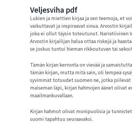
Veljesviha pdf
Lukien ja miettien kirjaa ja sen teemoja, et vo
vaikuttavat ja inspiraavat sinua. Arvostin kirj
joka ei ollut täysin toteutunut. Narratiivinen
Arvostin kirjailijan halua ottaa riskejä ja ha
se joskus tuntui hieman rikkoutuvan tai sekoit
Tämän kirjan kerronta on vievää ja samaistutt
tämän kirjan, mutta mitä sain, oli lempeä sysäy
syvimmät totuudet suomen ne, jotka piilevät juur
maiseman läpi, kirjan hahmojen äänet olivat ero
maailmankuvallaan.
Kirjan hahmot olivat monipuolisia ja tunnistett
suomi tapahtuu seuraavaksi.