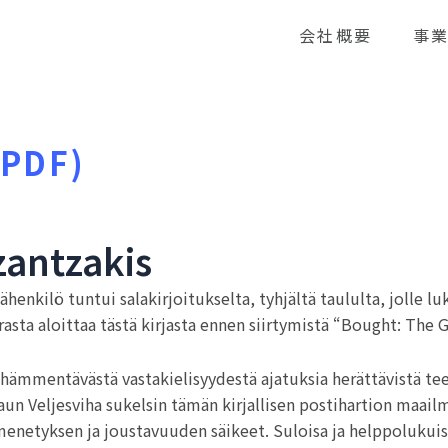
会社概要
事
(PDF)
zantzakis
enkilö tuntui salakirjoitukselta, tyhjältä taululta, jolle luk
ta aloittaa tästä kirjasta ennen siirtymistä “Bought: The 
hämmentävästä vastakielisyydestä ajatuksia herättävistä tee
un Veljesviha sukelsin tämän kirjallisen postihartion maail
, menetyksen ja joustavuuden säikeet. Suloisa ja helppolukuis