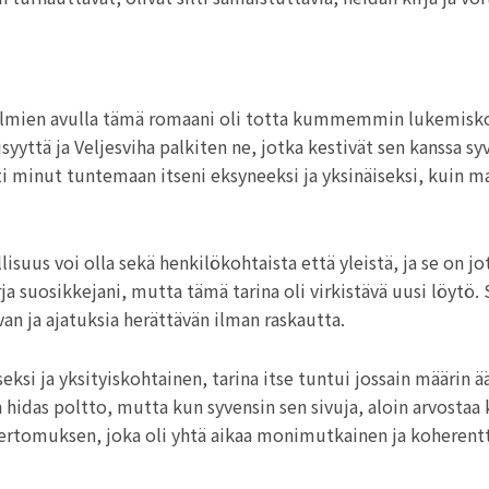
elmien avulla tämä romaani oli totta kummemmin lukemisko
lisyyttä ja Veljesviha palkiten ne, jotka kestivät sen kanssa
tti minut tuntemaan itseni eksyneeksi ja yksinäiseksi, kuin m
lisuus voi olla sekä henkilökohtaista että yleistä, ja se on jot
irja​ suosikkejani, mutta tämä tarina oli virkistävä uusi löyt
avan ja ajatuksia herättävän ilman raskautta.
si ja yksityiskohtainen, tarina itse tuntui jossain määrin ä
idas poltto, mutta kun syvensin sen sivuja, aloin arvostaa kir
kertomuksen, joka oli yhtä aikaa monimutkainen ja koherentt