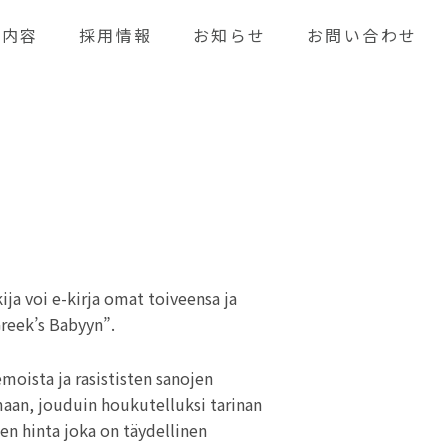
業内容
採用情報
お知らせ
お問い合わせ
ija voi e-kirja omat toiveensa ja
Greek’s Babyyn”.
moista ja rasististen sanojen
maan, jouduin houkutelluksi tarinan
en hinta joka on täydellinen