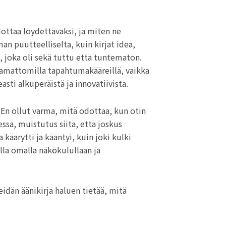
dottaa löydettäväksi, ja miten ne
an puutteelliselta, kuin kirjat idea,
n, joka oli sekä tuttu että tuntematon.
ottamattomilla tapahtumakääreillä, vaikka
sti alkuperäistä ja innovatiivista.
En ollut varma, mitä odottaa, kun otin
ssa, muistutus siitä, että joskus
 käärytti ja kääntyi, kuin joki kulki
ella omalla näkökulullaan ja
eidän äänikirja haluen tietää, mitä