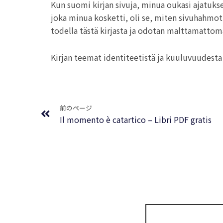
Kun suomi kirjan sivuja, minua oukasi ajatuks
joka minua kosketti, oli se, miten sivuhahmot l
todella tästä kirjasta ja odotan malttamattoma
Kirjan teemat identiteetistä ja kuuluvuudesta ov
Prev
前のページ
Il momento è catartico – Libri PDF gratis