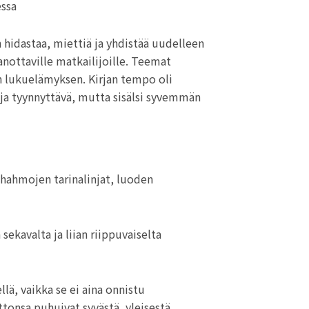
essa
hidastaa, miettiä ja yhdistää uudelleen
janottaville matkailijoille. Teemat
n lukuelämyksen. Kirjan tempo oli
a ja tyynnyttävä, mutta sisälsi syvemmän
i hahmojen tarinalinjat, luoden
 sekavalta ja liian riippuvaiselta
lä, vaikka se ei aina onnistu
ittonsa puhuivat syvästä, yleisestä