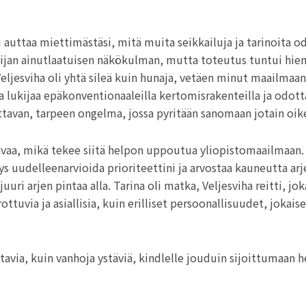
i auttaa miettimästäsi, mitä muita seikkailuja ja tarinoita o
ailijan ainutlaatuisen näkökulman, mutta toteutus tuntui hiem
 Veljesviha oli yhtä sileä kuin hunaja, vetäen minut maailmaa
astaa lukijaa epäkonventionaaleilla kertomisrakenteilla ja od
tavan, tarpeen ongelma, jossa pyritään sanomaan jotain oikea
avaa, mikä tekee siitä helpon uppoutua yliopistomaailmaan. 
s uudelleenarvioida prioriteettini ja arvostaa kauneutta arje
i arjen pintaa alla. Tarina oli matka, Veljesviha reitti, joka
ttuvia ja asiallisia, kuin erilliset persoonallisuudet, jokais
avia, kuin vanhoja ystäviä, kindlelle jouduin sijoittumaan h