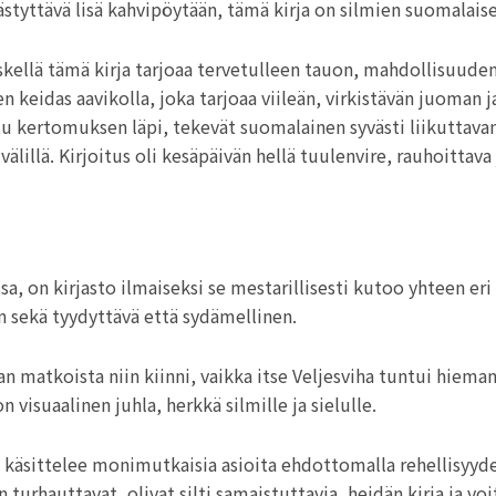
styttävä lisä kahvipöytään, tämä kirja on silmien suomalais
ellä tämä kirja tarjoaa tervetulleen tauon, mahdollisuuden 
en keidas aavikolla, joka tarjoaa viileän, virkistävän juoman 
tu kertomuksen läpi, tekevät suomalainen syvästi liikuttava
älillä. Kirjoitus oli kesäpäivän hellä tuulenvire, rauhoittav
ssa, on kirjasto ilmaiseksi se mestarillisesti kutoo yhteen er
 sekä tyydyttävä että sydämellinen.
jan matkoista niin kiinni, vaikka itse Veljesviha tuntui hieman
 visuaalinen juhla, herkkä silmille ja sielulle.
e käsittelee monimutkaisia asioita ehdottomalla rehellisyydel
 turhauttavat, olivat silti samaistuttavia, heidän kirja ja vo