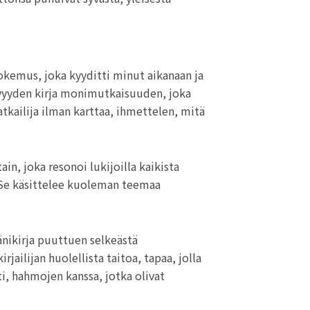
kemus, joka kyyditti minut aikanaan ja
 syvyyden kirja monimutkaisuuden, joka
atkailija ilman karttaa, ihmettelen, mitä
ain, joka resonoi lukijoilla kaikista
ö. Se käsittelee kuoleman teemaa
änikirja puuttuen selkeästä
jailijan huolellista taitoa, tapaa, jolla
i, hahmojen kanssa, jotka olivat