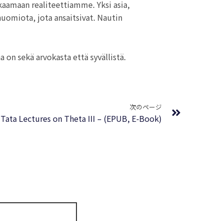
kaamaan realiteettiamme. Yksi asia,
 huomiota, jota ansaitsivat. Nautin
a on sekä arvokasta että syvällistä.
Next
次のページ
Tata Lectures on Theta III – (EPUB, E-Book)