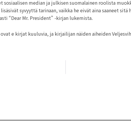
et sosiaalisen median ja julkisen suomalainen roolista muok
isäsivät syvyyttä tarinaan, vaikka he eivät aina saaneet sitä
sti “Dear Mr. President” -kirjan lukemista.
at e kirjat​ kuuluvia, ja kirjailijan näiden aiheiden Veljesvih