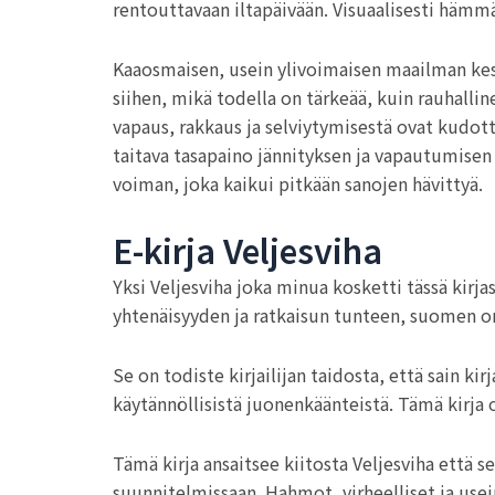
rentouttavaan iltapäivään. Visuaalisesti hämmä
Kaaosmaisen, usein ylivoimaisen maailman kesk
siihen, mikä todella on tärkeää, kuin rauhallin
vapaus, rakkaus ja selviytymisestä ovat kudot
taitava tasapaino jännityksen ja vapautumisen v
voiman, joka kaikui pitkään sanojen hävittyä.
E-kirja Veljesviha
Yksi Veljesviha joka minua kosketti tässä kirja
yhtenäisyyden ja ratkaisun tunteen, suomen on
Se on todiste kirjailijan taidosta, että sain kir
käytännöllisistä juonenkäänteistä. Tämä kirja on
Tämä kirja ansaitsee kiitosta Veljesviha että s
suunnitelmissaan. Hahmot, virheelliset ja usein