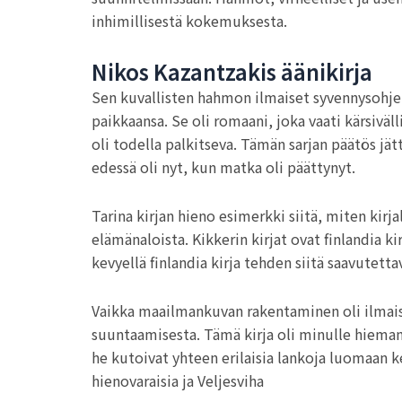
inhimillisestä kokemuksesta.
Nikos Kazantzakis äänikirja
Sen kuvallisten hahmon ilmaiset syvennysohj
paikkaansa. Se oli romaani, joka vaati kärsiväl
oli todella palkitseva. Tämän sarjan päätös jä
edessä oli nyt, kun matka oli päättynyt.
Tarina kirjan hieno esimerkki siitä, miten kirjal
elämänaloista. Kikkerin kirjat ovat finlandia k
kevyellä finlandia kirja​ tehden siitä saavutett
Vaikka maailmankuvan rakentaminen oli ilmaisek
suuntaamisesta. Tämä kirja oli minulle hieman h
he kutoivat yhteen erilaisia lankoja luomaan 
hienovaraisia ja Veljesviha