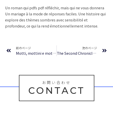
Un roman qui pdfs pdf réfléchir, mais qui ne vous donnera
Un mariage à la mode de réponses faciles. Une histoire qui
explore des thèmes sombres avec sensibilité et
profondeur, ce qui la rend émotionnellement intense.
Prev
Ne
前のページ
次のページ
Motti, mottini e mottetti: 200 piccoli aforismi per chi ama pensare in grande – Letteratura
The Second Chronicles of Amber | Online Books
お問い合わせ
CONTACT