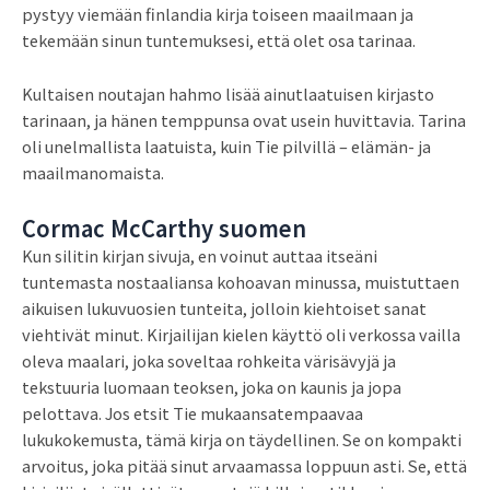
pystyy viemään finlandia kirja​ toiseen maailmaan ja
tekemään sinun tuntemuksesi, että olet osa tarinaa.
Kultaisen noutajan hahmo lisää ainutlaatuisen kirjasto
tarinaan, ja hänen temppunsa ovat usein huvittavia. Tarina
oli unelmallista laatuista, kuin Tie pilvillä – elämän- ja
maailmanomaista.
Cormac McCarthy suomen
Kun silitin kirjan sivuja, en voinut auttaa itseäni
tuntemasta nostaaliansa kohoavan minussa, muistuttaen
aikuisen lukuvuosien tunteita, jolloin kiehtoiset sanat
viehtivät minut. Kirjailijan kielen käyttö oli verkossa vailla
oleva maalari, joka soveltaa rohkeita värisävyjä ja
tekstuuria luomaan teoksen, joka on kaunis ja jopa
pelottava. Jos etsit Tie mukaansatempaavaa
lukukokemusta, tämä kirja on täydellinen. Se on kompakti
arvoitus, joka pitää sinut arvaamassa loppuun asti. Se, että