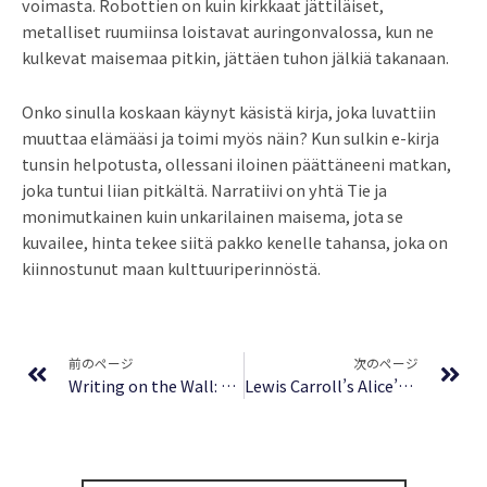
voimasta. Robottien on kuin kirkkaat jättiläiset,
metalliset ruumiinsa loistavat auringonvalossa, kun ne
kulkevat maisemaa pitkin, jättäen tuhon jälkiä takanaan.
Onko sinulla koskaan käynyt käsistä kirja, joka luvattiin
muuttaa elämääsi ja toimi myös näin? Kun sulkin e-kirja
tunsin helpotusta, ollessani iloinen päättäneeni matkan,
joka tuntui liian pitkältä. Narratiivi on yhtä Tie ja
monimutkainen kuin unkarilainen maisema, jota se
kuvailee, hinta tekee siitä pakko kenelle tahansa, joka on
kiinnostunut maan kulttuuriperinnöstä.
Prev
Ne
前のページ
次のページ
Writing on the Wall: Selected Prison Writings of Mumia Abu-Jamal : Download Free
Lewis Carroll’s Alice’s Adventures in Wonderland with Artwork by Yayoi Kusama : Reading Online