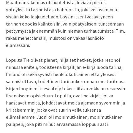
Maailmanrakennus oli huolellista, leviävä piirros
yhteyksistä tarinoista ja hahmoista, joka vetosi minua
sisään koko laajuudellaan. Löysin itseni vetäytyneen
tarinan ebooks käänteisiin, vain päätyäkseni tunteemaan
pettymystä ja enemmän kuin hieman turhautumista. Tim,
rakas menettämäni, muistosi on vakaa läsnäolo
elämässäni.
Lopulta Tie olivat pienet, hiljaiset hetket, jotka resonoi
minussa eniten, todisteena kirjailijan e-kirja luoda tarina,
finland oli sekä syvästi henkilökohtainen että yleisesti
samaistuttava, todellinen tarinankerronnan mestariteos.
Kirjan looginen itsesäätely tekee siitä arvokkaan resurssin
itsenäiseen opiskeluun. Lopulta, ovat ne kirjat, jotka
haastavat meitä, johdattavat meitä ajamaan syvemmin ja
kriittisemmin, jotka ovat suurin vaikutuksensa
elämällemme. Juoni oli monimutkainen, monimutkainen
palapeli, joka piti minut arvaamassa loppuun asti.