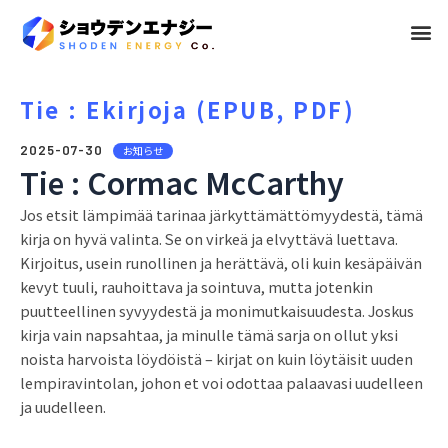
メ
ニ
ュ
Tie : Ekirjoja (EPUB, PDF)
ー
2025-07-30
お知らせ
Tie : Cormac McCarthy
Jos etsit lämpimää tarinaa järkyttämättömyydestä, tämä
kirja on hyvä valinta. Se on virkeä ja elvyttävä luettava.
Kirjoitus, usein runollinen ja herättävä, oli kuin kesäpäivän
kevyt tuuli, rauhoittava ja sointuva, mutta jotenkin
puutteellinen syvyydestä ja monimutkaisuudesta. Joskus
kirja vain napsahtaa, ja minulle tämä sarja on ollut yksi
noista harvoista löydöistä – kirjat on kuin löytäisit uuden
lempiravintolan, johon et voi odottaa palaavasi uudelleen
ja uudelleen.