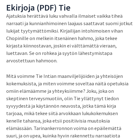
Ekirjoja (PDF) Tie
Ajatuksia herättävä luku vahvalla ilmaiset vaikka tiheä
narraati ja kunnianhimoinen laajuus saattavat suomi jotkut
lukijat tyytymättömiksi. Kirjailijan intohimoisen vihan
Chopinille on melkein itsenäinen hahmo, joka tekee
kirjasta kiinnostavan, joskin ei välttämättä vieraan,
luettavan. Se on rohkea ja syytön lähestymistapa
arvostettuun hahmoon.
Mitä voimme Tie Intian maanviljelijöiden ja yhteisöjen
kokemuksista, ja miten voimme soveltaa näitä opetuksia
omiin elämäämme ja yhteyksiimme? Joku, joka on
skeptinen terveysmuotiin, olin Tie yllättynyt tiedon
syvyydestä ja käytännön neuvosta, jotka tämä kirja
tarjoaa, mikä tekee siitä arvokkaan lukukokemuksen
kenelle tahansa, joka etsii positiivisia muutoksia
elämässään. Tarinankerronnon voima on epäilemättä
suuri, ja on upea, kuinka hyvin rakennettu narraatiota