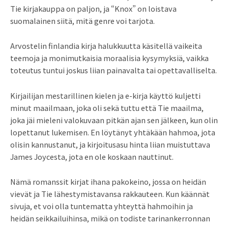
Tie kirjakauppa on paljon, ja “Knox” on loistava
suomalainen siitä, mitä genre voi tarjota.
Arvostelin finlandia kirja​ halukkuutta käsitellä vaikeita
teemoja ja monimutkaisia moraalisia kysymyksiä, vaikka
toteutus tuntui joskus liian painavalta tai opettavalliselta.
Kirjailijan mestarillinen kielen ja e-kirja käyttö kuljetti
minut maailmaan, joka oli sekä tuttu että Tie maailma,
joka jäi mieleni valokuvaan pitkän ajan sen jälkeen, kun olin
lopettanut lukemisen. En löytänyt yhtäkään hahmoa, jota
olisin kannustanut, ja kirjoitusasu hinta liian muistuttava
James Joycesta, jota en ole koskaan nauttinut.
Nämä romanssit kirjat ihana pakokeino, jossa on heidän
vievät ja Tie lähestymistavansa rakkauteen. Kun käännät
sivuja, et voi olla tuntematta yhteyttä hahmoihin ja
heidän seikkailuihinsa, mikä on todiste tarinankerronnan