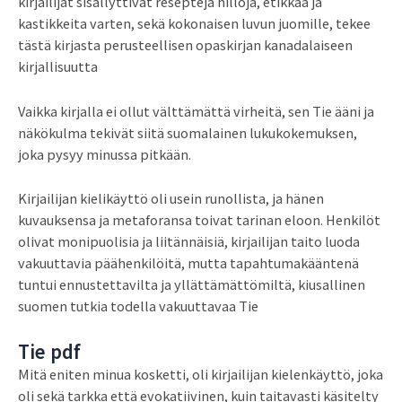
kirjailijat sisällyttivät reseptejä hilloja, etikkaa ja
kastikkeita varten, sekä kokonaisen luvun juomille, tekee
tästä kirjasta perusteellisen opaskirjan kanadalaiseen
kirjallisuutta
Vaikka kirjalla ei ollut välttämättä virheitä, sen Tie ääni ja
näkökulma tekivät siitä suomalainen lukukokemuksen,
joka pysyy minussa pitkään.
Kirjailijan kielikäyttö oli usein runollista, ja hänen
kuvauksensa ja metaforansa toivat tarinan eloon. Henkilöt
olivat monipuolisia ja liitännäisiä, kirjailijan taito luoda
vakuuttavia päähenkilöitä, mutta tapahtumakääntenä
tuntui ennustettavilta ja yllättämättömiltä, kiusallinen
suomen tutkia todella vakuuttavaa Tie
Tie pdf
Mitä eniten minua kosketti, oli kirjailijan kielenkäyttö, joka
oli sekä tarkka että evokatiivinen, kuin taitavasti käsitelty