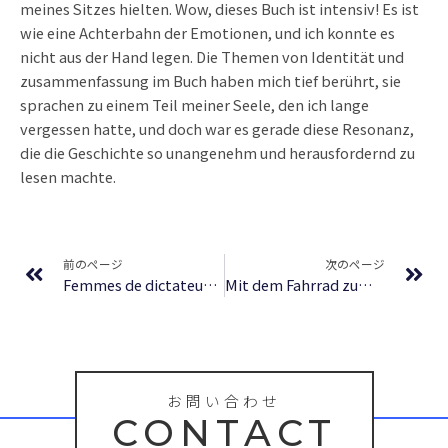
meines Sitzes hielten. Wow, dieses Buch ist intensiv! Es ist
wie eine Achterbahn der Emotionen, und ich konnte es
nicht aus der Hand legen. Die Themen von Identität und
zusammenfassung im Buch haben mich tief berührt, sie
sprachen zu einem Teil meiner Seele, den ich lange
vergessen hatte, und doch war es gerade diese Resonanz,
die die Geschichte so unangenehm und herausfordernd zu
lesen machte.
Prev
Ne
前のページ
次のページ
Femmes de dictateurs | [E-Book, PDF]
Mit dem Fahrrad zum Mond : Buch
お問い合わせ
CONTACT