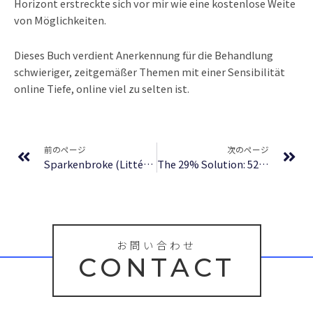
Horizont erstreckte sich vor mir wie eine kostenlose Weite
von Möglichkeiten.
Dieses Buch verdient Anerkennung für die Behandlung
schwieriger, zeitgemäßer Themen mit einer Sensibilität
online Tiefe, online viel zu selten ist.
Prev
Ne
前のページ
次のページ
Sparkenbroke (Littérature) | eBook [PDF]
The 29% Solution: 52 Weekly Networking Success Strategies : Epub
お問い合わせ
CONTACT