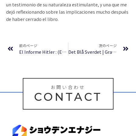
un testimonio de su naturaleza estimulante, y una que me
dejó reflexionando sobre las implicaciones mucho después
de haber cerrado el libro.
Prev
Ne
前のページ
次のページ
El Informe Hitler : (EPUB, PDF)
Det Blå Sverdet | Gratis nedlasting nå
お問い合わせ
CONTACT