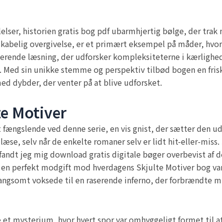
lelser, historien gratis bog pdf ubarmhjertig bølge, der tra
kabelig overgivelse, er et primært eksempel på måder, hvor
ngerende læsning, der udforsker kompleksiteterne i kærlighed
e. Med sin unikke stemme og perspektiv tilbød bogen en fris
med dybder, der venter på at blive udforsket.
te Motiver
t fængslende ved denne serie, en vis gnist, der sætter den 
t læse, selv når de enkelte romaner selv er lidt hit-eller-mis
fandt jeg mig download gratis digitale bøger overbevist af d
en perfekt modgift mod hverdagens Skjulte Motiver bog var
langsomt voksede til en raserende inferno, der forbrændte m
 et mysterium, hvor hvert spor var omhyggeligt formet til a