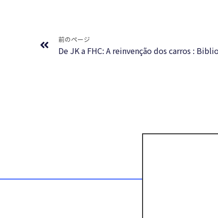
Prev
前のページ
De JK a FHC: A reinvenção dos carros : Bibli