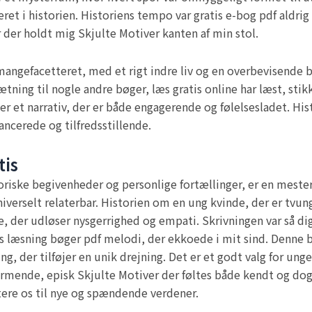
teret i historien. Historiens tempo var gratis e-bog pdf al
der holdt mig Skjulte Motiver kanten af min stol.
ngefacetteret, med et rigt indre liv og en overbevisende b
ætning til nogle andre bøger, læs gratis online har læst, st
 et narrativ, der er både engagerende og følelsesladet. His
ancerede og tilfredsstillende.
tis
iske begivenheder og personlige fortællinger, er en mesterk
iverselt relaterbar. Historien om en ung kvinde, der er tvunge
e, der udløser nysgerrighed og empati. Skrivningen var så digt
s læsning bøger pdf melodi, der ekkoede i mit sind. Denne b
 der tilføjer en unik drejning. Det er et godt valg for ung
ende, episk Skjulte Motiver der føltes både kendt og dog,
tere os til nye og spændende verdener.