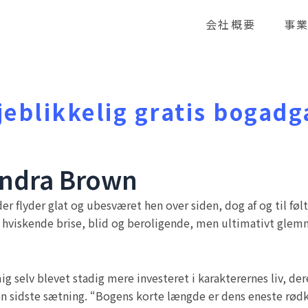
会社概要
事
jeblikkelig gratis bogad
andra Brown
r flyder glat og ubesværet hen over siden, dog af og til føltes
, hviskende brise, blid og beroligende, men ultimativt glem
ig selv blevet stadig mere investeret i karakterernes liv, 
en sidste sætning. “Bogens korte længde er dens eneste rød