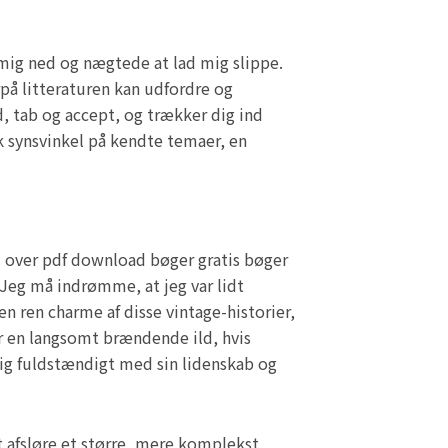
k mig ned og nægtede at lad mig slippe.
på litteraturen kan udfordre og
, tab og accept, og trækker dig ind
k synsvinkel på kendte temaer, en
ud over pdf download bøger gratis bøger
s. Jeg må indrømme, at jeg var lidt
en ren charme af disse vintage-historier,
 en langsomt brændende ild, hvis
ig fuldstændigt med sin lidenskab og
t afsløre et større, mere komplekst