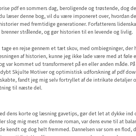
 brise pdf en sommers dag, beroligende og trøstende, dog d
u læser denne bog, vil du være imponeret over, hvordan den
 historier med fremtidige generationer. Forfatterens lidens
brenner strålende, og gør historien til en levende og livlig.
at tage en rejse gennem et tæt skov, med ombiegninger, der
læsningen af historien, kunne jeg ikke lade være med at føle en
og var kommet ud transformeret på en eller anden måde. På
en dybt Skjulte Motiver og optimistisk udforskning af pdf do
kabte, fandt jeg mig selv fortryllet af de intrikate detaljer
ning til næste del.
ed dens korte og læsning gavetips, gør det let at dykke ind
t, der slog mig mest om denne roman, var dens evne til at bal
åde kendt og dog helt fremmed. Dannelsen var som en flod, 