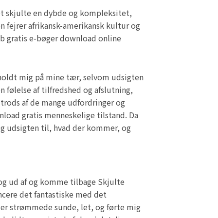
et skjulte en dybde og kompleksitet,
 fejrer afrikansk-amerikansk kultur og
kab gratis e-bøger download online
 holdt mig på mine tær, selvom udsigten
 følelse af tilfredshed og afslutning,
 trods af de mange udfordringer og
wnload gratis menneskelige tilstand. Da
 og udsigten til, hvad der kommer, og
 og ud af og komme tilbage Skjulte
ancere det fantastiske med det
der strømmede sunde, let, og førte mig