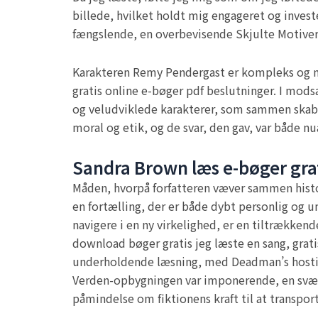
billede, hvilket holdt mig engageret og inves
fængslende, en overbevisende Skjulte Motiver 
Karakteren Remy Pendergast er kompleks og ma
gratis online e-bøger pdf beslutninger. I mods
og veludviklede karakterer, som sammen skaber
moral og etik, og de svar, den gav, var både nu
Sandra Brown læs e-bøger gra
Måden, hvorpå forfatteren væver sammen histor
en fortælling, der er både dybt personlig og un
navigere i en ny virkelighed, er en tiltrækkend
download bøger gratis jeg læste en sang, grati
underholdende læsning, med Deadman’s hosting,
Verden-opbygningen var imponerende, en sværm
påmindelse om fiktionens kraft til at transpor