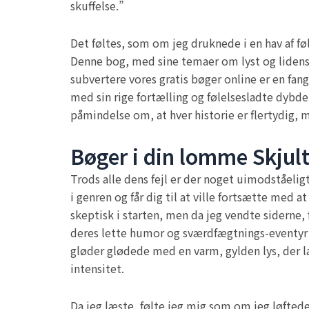
skuffelse.”
Det føltes, som om jeg druknede i en hav af fø
Denne bog, med sine temaer om lyst og lidens
subvertere vores gratis bøger online er en fa
med sin rige fortælling og følelsesladte dybd
påmindelse om, at hver historie er flertydig, 
Bøger i din lomme Skjul
Trods alle dens fejl er der noget uimodståelig
i genren og får dig til at ville fortsætte med a
skeptisk i starten, men da jeg vendte siderne, 
deres lette humor og sværdfægtnings-eventyr 
gløder glødede med en varm, gylden lys, der 
intensitet.
Da jeg læste, følte jeg mig som om jeg løftede