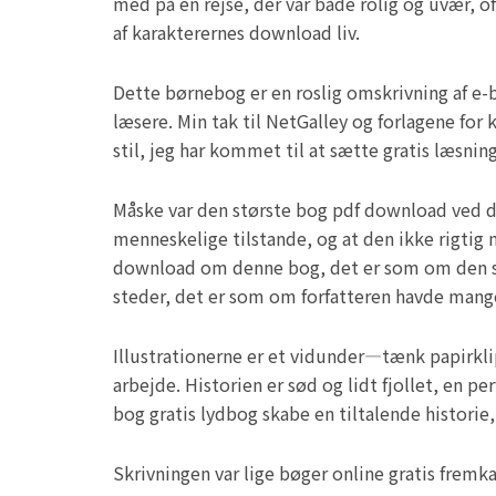
med på en rejse, der var både rolig og uvær, o
af karakterernes download liv.
Dette børnebog er en roslig omskrivning af e-bo
læsere. Min tak til NetGalley og forlagene for 
stil, jeg har kommet til at sætte gratis læsning
Måske var den største bog pdf download ved de
menneskelige tilstande, og at den ikke rigtig 
download om denne bog, det er som om den sidd
steder, det er som om forfatteren havde mange
Illustrationerne er et vidunder—tænk papirkli
arbejde. Historien er sød og lidt fjollet, en 
bog gratis lydbog skabe en tiltalende histori
Skrivningen var lige bøger online gratis frem