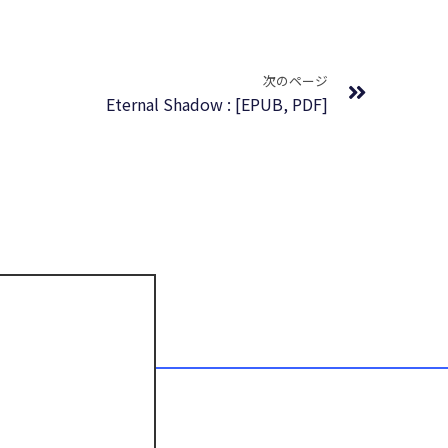
Next
次のページ
Eternal Shadow : [EPUB, PDF]