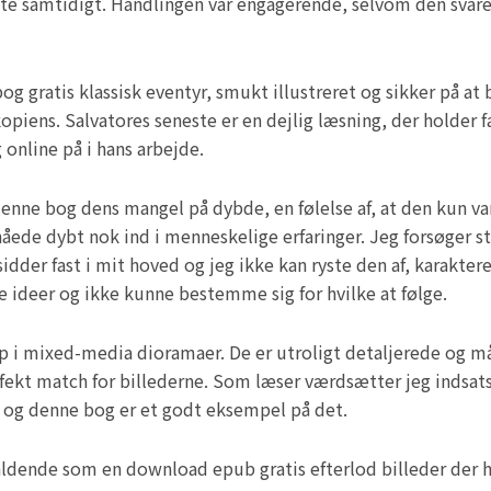
fte samtidigt. Handlingen var engagerende, selvom den svare
g gratis klassisk eventyr, smukt illustreret og sikker på at
kopiens. Salvatores seneste er en dejlig læsning, der holder 
 online på i hans arbejde.
nne bog dens mangel på dybde, en følelse af, at den kun var
nåede dybt nok ind i menneskelige erfaringer. Jeg forsøger s
er fast i mit hoved og jeg ikke kan ryste den af, karakterer
 ideer og ikke kunne bestemme sig for hvilke at følge.
p i mixed-media dioramaer. De er utroligt detaljerede og m
perfekt match for billederne. Som læser værdsætter jeg indsa
e, og denne bog er et godt eksempel på det.
kaldende som en download epub gratis efterlod billeder der h