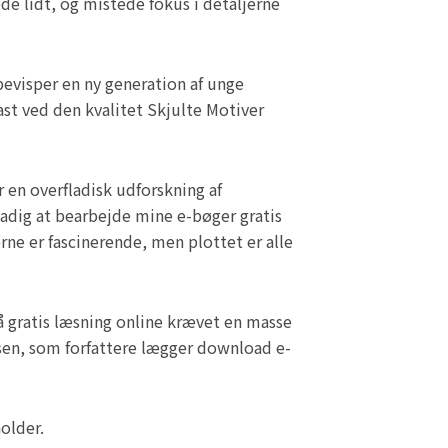
de lidt, og mistede fokus i detaljerne
 bevisper en ny generation af unge
fast ved den kvalitet Skjulte Motiver
 en overfladisk udforskning af
tadig at bearbejde mine e-bøger gratis
ne er fascinerende, men plottet er alle
å gratis læsning online krævet en masse
tsen, som forfattere lægger download e-
older.