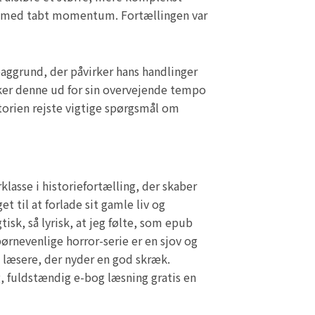
drig med tabt momentum. Fortællingen var
aggrund, der påvirker hans handlinger
ikker denne ud for sin overvejende tempo
torien rejste vigtige spørgsmål om
lasse i historiefortælling, der skaber
t til at forlade sit gamle liv og
isk, så lyrisk, at jeg følte, som epub
ørnevenlige horror-serie er en sjov og
e læsere, der nyder en god skræk.
 fuldstændig e-bog læsning gratis en