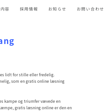
業内容
採用情報
お知らせ
お問い合わせ
gang
 lidt for stille eller fredelig.
melig, som en gratis online læsning
deres kampe og triumfer vævede en
kæmpe, gratis læsning online er den en