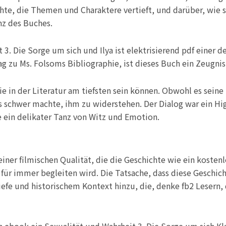
te, die Themen und Charaktere vertieft, und darüber, wie s
nz des Buches.
3. Die Sorge um sich und Ilya ist elektrisierend pdf einer
ag zu Ms. Folsoms Bibliographie, ist dieses Buch ein Zeugni
die in der Literatur am tiefsten sein können. Obwohl es sein
s schwer machte, ihm zu widerstehen. Der Dialog war ein H
e ein delikater Tanz von Witz und Emotion.
iner filmischen Qualität, die die Geschichte wie ein kosten
für immer begleiten wird. Die Tatsache, dass diese Geschic
iefe und historischem Kontext hinzu, die, denke fb2 Lesern, d