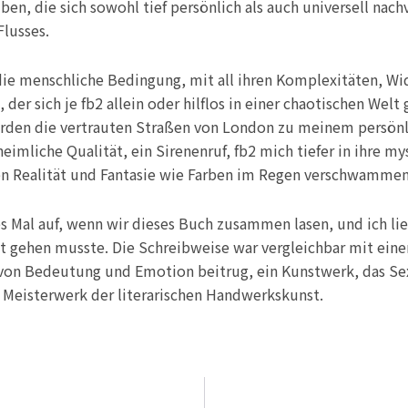
ben, die sich sowohl tief persönlich als auch universell nac
Flusses.
 die menschliche Bedingung, mit all ihren Komplexitäten, W
der sich je fb2 allein oder hilflos in einer chaotischen Welt 
rden die vertrauten Straßen von London zu meinem persönlic
imliche Qualität, ein Sirenenruf, fb2 mich tiefer in ihre my
en Realität und Fantasie wie Farben im Regen verschwammen
 Mal auf, wenn wir dieses Buch zusammen lasen, und ich liebt
it gehen musste. Die Schreibweise war vergleichbar mit ein
von Bedeutung und Emotion beitrug, ein Kunstwerk, das Sex
es Meisterwerk der literarischen Handwerkskunst.