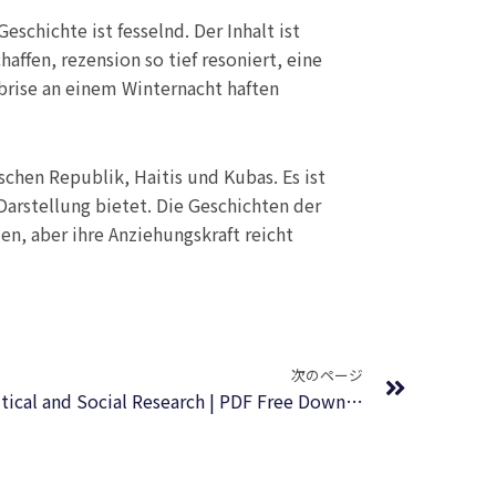
schichte ist fesselnd. Der Inhalt ist
haffen, rezension so tief resoniert, eine
brise an einem Winternacht haften
chen Republik, Haitis und Kubas. Es ist
Darstellung bietet. Die Geschichten der
en, aber ihre Anziehungskraft reicht
Next
次のページ
A Mathematics Course for Political and Social Research | PDF Free Download