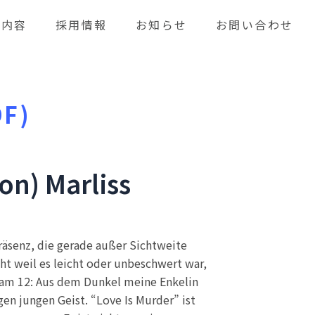
業内容
採用情報
お知らせ
お問い合わせ
DF)
on) Marliss
 Präsenz, die gerade außer Sichtweite
cht weil es leicht oder unbeschwert war,
Team 12: Aus dem Dunkel meine Enkelin
igen jungen Geist. “Love Is Murder” ist