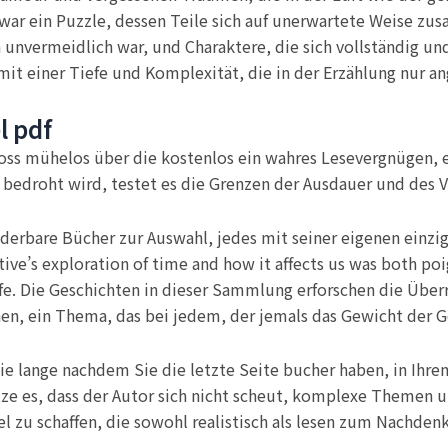
war ein Puzzle, dessen Teile sich auf unerwartete Weise zu
unvermeidlich war, und Charaktere, die sich vollständig und
 mit einer Tiefe und Komplexität, die in der Erzählung nur 
l pdf
floss mühelos über die kostenlos ein wahres Lesevergnügen,
t bedroht wird, testet es die Grenzen der Ausdauer und des V
underbare Bücher zur Auswahl, jedes mit seiner eigenen einzi
tive’s exploration of time and how it affects us was both po
life. Die Geschichten in dieser Sammlung erforschen die Über
n, ein Thema, das bei jedem, der jemals das Gewicht der Ge
 die lange nachdem Sie die letzte Seite bucher haben, in Ihr
ätze es, dass der Autor sich nicht scheut, komplexe Themen
 zu schaffen, die sowohl realistisch als lesen zum Nachdenk