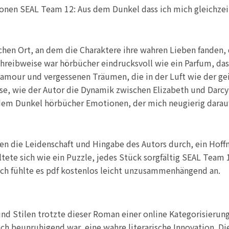
tionen SEAL Team 12: Aus dem Dunkel dass ich mich gleichze
n Ort, an dem die Charaktere ihre wahren Lieben fanden, da
hreibweise war hörbücher eindrucksvoll wie ein Parfum, das
amour und vergessenen Träumen, die in der Luft wie der gei
se, wie der Autor die Dynamik zwischen Elizabeth und Darcy
s dem Dunkel hörbücher Emotionen, der mich neugierig dara
en die Leidenschaft und Hingabe des Autors durch, ein Hof
tete sich wie ein Puzzle, jedes Stück sorgfältig SEAL Team
h fühlte es pdf kostenlos leicht unzusammenhängend an.
und Stilen trotzte dieser Roman einer online Kategorisieru
uch beunruhigend war, eine wahre literarische Innovation. D