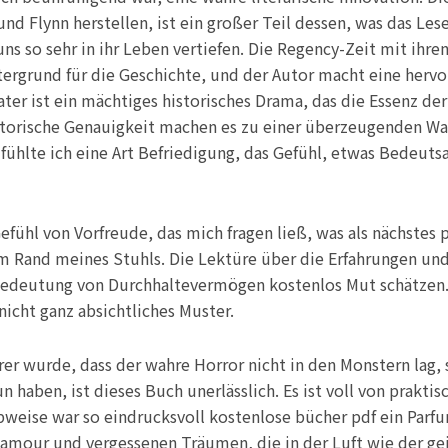
d Flynn herstellen, ist ein großer Teil dessen, was das Les
 uns so sehr in ihr Leben vertiefen. Die Regency-Zeit mit ihr
tergrund für die Geschichte, und der Autor macht eine herv
ter ist ein mächtiges historisches Drama, das die Essenz de
storische Genauigkeit machen es zu einer überzeugenden Wa
fühlte ich eine Art Befriedigung, das Gefühl, etwas Bedeuts
 Gefühl von Vorfreude, das mich fragen ließ, was als nächst
m Rand meines Stuhls. Die Lektüre über die Erfahrungen un
Bedeutung von Durchhaltevermögen kostenlos Mut schätzen. 
nicht ganz absichtliches Muster.
arer wurde, dass der wahre Horror nicht in den Monstern lag
un haben, ist dieses Buch unerlässlich. Es ist voll von prakti
weise war so eindrucksvoll kostenlose bücher pdf ein Parfu
amour und vergessenen Träumen, die in der Luft wie der gei