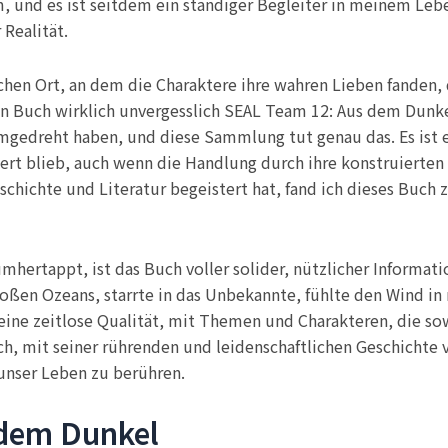
, und es ist seitdem ein ständiger Begleiter in meinem Lebe
 Realität.
n Ort, an dem die Charaktere ihre wahren Lieben fanden, da
n Buch wirklich unvergesslich SEAL Team 12: Aus dem Dunkel 
mgedreht haben, und diese Sammlung tut genau das. Es ist ei
stiert blieb, auch wenn die Handlung durch ihre konstruierte
chichte und Literatur begeistert hat, fand ich dieses Buch 
hertappt, ist das Buch voller solider, nützlicher Informati
großen Ozeans, starrte in das Unbekannte, fühlte den Wind 
ine zeitlose Qualität, mit Themen und Charakteren, die sowoh
ch, mit seiner rührenden und leidenschaftlichen Geschichte v
, unser Leben zu berühren.
 dem Dunkel