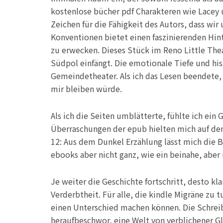
kostenlose bücher pdf Charakteren wie Lacey un
Zeichen für die Fähigkeit des Autors, dass wir
Konventionen bietet einen faszinierenden Hin
zu erwecken. Dieses Stück im Reno Little Thea
Südpol einfängt. Die emotionale Tiefe und hi
Gemeindetheater. Als ich das Lesen beendete, 
mir bleiben würde.
Als ich die Seiten umblätterte, fühlte ich ein
Überraschungen der epub hielten mich auf de
12: Aus dem Dunkel Erzählung lässt mich die 
ebooks aber nicht ganz, wie ein beinahe, aber 
Je weiter die Geschichte fortschritt, desto kl
Verderbtheit. Für alle, die kindle Migräne zu t
einen Unterschied machen können. Die Schreib
heraufbeschwor, eine Welt von verblichener Gl