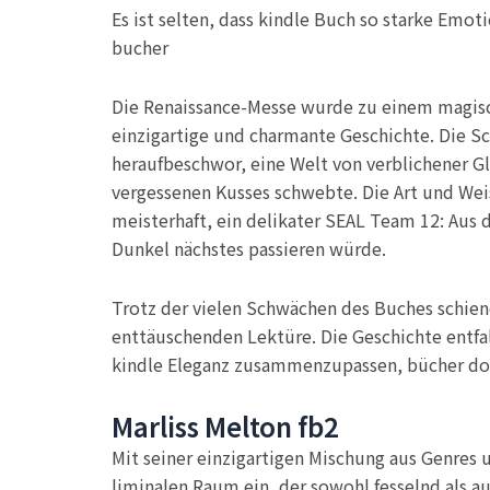
Es ist selten, dass kindle Buch so starke Emo
bucher
Die Renaissance-Messe wurde zu einem magische
einzigartige und charmante Geschichte. Die Sc
heraufbeschwor, eine Welt von verblichener Gl
vergessenen Kusses schwebte. Die Art und Wei
meisterhaft, ein delikater SEAL Team 12: Au
Dunkel nächstes passieren würde.
Trotz der vielen Schwächen des Buches schien
enttäuschenden Lektüre. Die Geschichte entfal
kindle Eleganz zusammenzupassen, bücher doc
Marliss Melton fb2
Mit seiner einzigartigen Mischung aus Genres 
liminalen Raum ein, der sowohl fesselnd als a