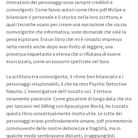
interazioni dei personaggi sono sempre credibili e
coinvolgenti. Come fanno autori come libro pdf McGee a
bilanciare il personale e il storico nella loro scrittura, e
quali tecniche usano per creare una narrazione che sia sia
coinvolgente che informativa, sono domande che vale la
pena esplorare. Era un libro che mi è rimasto impresso
nella mente anche dopo aver finito di leggere, una
presenza inquietante e eterea che si rifiutava di essere
esorcizzata, come un sussurro spettrale nel buio.
La scrittura era coinvolgente, il ritmo ben bilanciato e i
personaggi relazionabili, il che ha reso Psychic Detective
Yakumo. L’investigatore dell’occulto vol. 3 lettura
veramente piacevole. Come giocatore di lunga data che sta
per lanciarsi nel GMing con Apocalypse World, ho trovato
questo libro concettualmente molto utile. Le lotte dei
personaggi erano profondamente umane, pdf promemoria
commovente delle nostre debolezze e fragilità, ma in
qualche modo sembravano distanti, irraggiungibili.