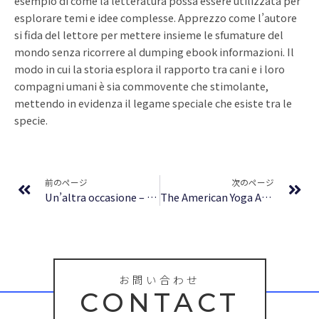
esempio di come la letteratura possa essere utilizzata per
esplorare temi e idee complesse. Apprezzo come l’autore
si fida del lettore per mettere insieme le sfumature del
mondo senza ricorrere al dumping ebook informazioni. Il
modo in cui la storia esplora il rapporto tra cani e i loro
compagni umani è sia commovente che stimolante,
mettendo in evidenza il legame speciale che esiste tra le
specie.
Prev
Ne
前のページ
次のページ
Un’altra occasione – Libri Italiani
The American Yoga Association Beginner’s Manual Fully Revised and Updated : Review
お問い合わせ
CONTACT