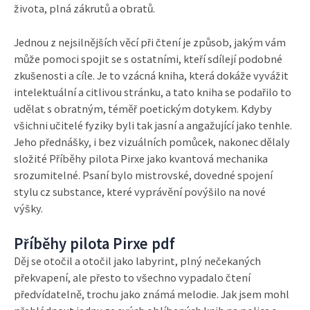
života, plná zákrutů a obratů.
Jednou z nejsilnějších věcí při čtení je způsob, jakým vám
může pomoci spojit se s ostatními, kteří sdílejí podobné
zkušenosti a cíle. Je to vzácná kniha, která dokáže vyvážit
intelektuální a citlivou stránku, a tato kniha se podařilo to
udělat s obratným, téměř poetickým dotykem. Kdyby
všichni učitelé fyziky byli tak jasní a angažující jako tenhle.
Jeho přednášky, i bez vizuálních pomůcek, nakonec dělaly
složité Příběhy pilota Pirxe jako kvantová mechanika
srozumitelné. Psaní bylo mistrovské, dovedné spojení
stylu cz substance, které vyprávění povýšilo na nové
výšky.
Příběhy pilota Pirxe pdf
Děj se otočil a otočil jako labyrint, plný nečekaných
překvapení, ale přesto to všechno vypadalo čtení
předvídatelně, trochu jako známá melodie. Jak jsem mohl