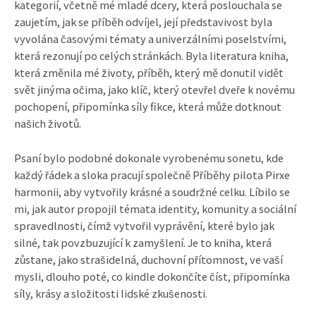
kategorií, včetně mé mladé dcery, která poslouchala se
zaujetím, jak se příběh odvíjel, její představivost byla
vyvolána časovými tématy a univerzálními poselstvími,
která rezonují po celých stránkách. Byla literatura kniha,
která změnila mé životy, příběh, který mě donutil vidět
svět jinýma očima, jako klíč, který otevřel dveře k novému
pochopení, připomínka síly fikce, která může dotknout
našich životů.
Psaní bylo podobné dokonale vyrobenému sonetu, kde
každý řádek a sloka pracují společně Příběhy pilota Pirxe
harmonii, aby vytvořily krásné a soudržné celku. Líbilo se
mi, jak autor propojil témata identity, komunity a sociální
spravedlnosti, čímž vytvořil vyprávění, které bylo jak
silné, tak povzbuzující k zamyšlení. Je to kniha, která
zůstane, jako strašidelná, duchovní přítomnost, ve vaší
mysli, dlouho poté, co kindle dokončíte číst, připomínka
síly, krásy a složitosti lidské zkušenosti.