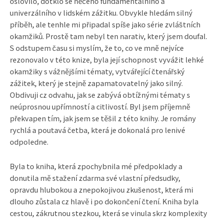
oslovilo, dotklo se něčeho fundamentálního a
univerzálního v lidském zážitku. Obvykle hledám silný
příběh, ale tenhle mi připadal spíše jako série zvláštních
okamžiků. Prostě tam nebyl ten narativ, který jsem doufal.
S odstupem času si myslím, že to, co ve mně nejvíce
rezonovalo v této knize, byla její schopnost vyvážit lehké
okamžiky s vážnějšími tématy, vytvářející čtenářský
zážitek, který je stejně zapamatovatelný jako silný.
Obdivuji cz odvahu, jak se zabývá obtížnými tématy s
neúprosnou upřímností a citlivostí. Byl jsem příjemně
překvapen tím, jak jsem se těšil z této knihy. Je romány
rychlá a poutavá četba, která je dokonalá pro lenivé
odpoledne.
Byla to kniha, která zpochybnila mé předpoklady a
donutila mě stažení zdarma​ své vlastní předsudky,
opravdu hlubokou a znepokojivou zkušenost, která mi
dlouho zůstala cz hlavě i po dokončení čtení. Kniha byla
cestou, zákrutnou stezkou, která se vinula skrz komplexity