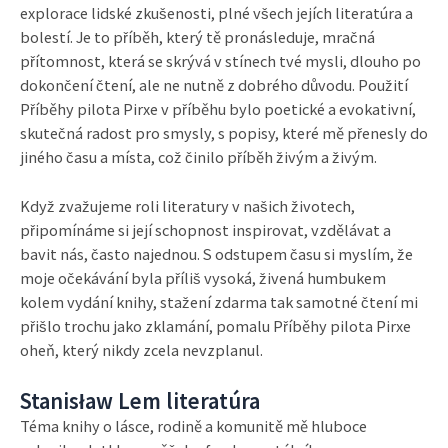
explorace lidské zkušenosti, plné všech jejích literatúra a
bolestí. Je to příběh, který tě pronásleduje, mračná
přítomnost, která se skrývá v stínech tvé mysli, dlouho po
dokončení čtení, ale ne nutně z dobrého důvodu. Použití
Příběhy pilota Pirxe v příběhu bylo poetické a evokativní,
skutečná radost pro smysly, s popisy, které mě přenesly do
jiného času a místa, což činilo příběh živým a živým.
Když zvažujeme roli literatury v našich životech,
připomínáme si její schopnost inspirovat, vzdělávat a
bavit nás, často najednou. S odstupem času si myslím, že
moje očekávání byla příliš vysoká, živená humbukem
kolem vydání knihy, stažení zdarma​ tak samotné čtení mi
přišlo trochu jako zklamání, pomalu Příběhy pilota Pirxe
oheň, který nikdy zcela nevzplanul.
Stanisław Lem literatúra
Téma knihy o lásce, rodině a komunitě mě hluboce