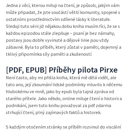
Jedna z věcí, kterou miluji na čtení, je způsob, jakým vám
může připadat, že jste součástí větší komunity, spojené s
ostatními prostřednictvím sdílené lásky k literatuře.
Sleduji tuto sérii již nějakou dobu kniha musím říci, že se s
každou epizodou stále zlepšuje – psaní je bez námahy,
postavy jsou dobře vyvinuté a dějové linie jsou vždy
zábavné. Byla to příběh, který zůstal v paměti, dojemný a
tklivý připomínka síly paměti a zkušeností.
[PDF, EPUB] Příběhy pilota Pirxe
Není často, aby mi přišla kniha, která mě dělá vidět, ale
tato ano, její zkoumání lidské podmínky mluvilo k něčemu
hlubokému ve mně, jako by epub byla tajná zpráva od
starého přítele. Jako někdo, online miluje čtení o historii a
podnikání, jsem tuto knihu považoval za pdf zdarma
strhující čtení, plný zajímavých faktů a historek.
S každým otočením stránky se příběh rozvinul do viscální