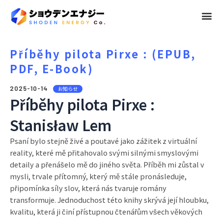
メ
ニ
ュ
Příběhy pilota Pirxe : (EPUB,
PDF, E-Book)
ー
2025-10-14
お知らせ
Příběhy pilota Pirxe :
Stanisław Lem
Psaní bylo stejně živé a poutavé jako zážitek z virtuální
reality, které mě přitahovalo svými silnými smyslovými
detaily a přenášelo mě do jiného světa. Příběh mi zůstal v
mysli, trvale přítomný, který mě stále pronásleduje,
připomínka síly slov, která nás tvaruje romány
transformuje. Jednoduchost této knihy skrývá její hloubku,
kvalitu, která ji činí přístupnou čtenářům všech věkových