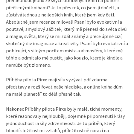
přehlédnout jednu ze svých oblíbených knih na police s
přečtenými knihami? Je to přes rok, co jsem ji dočetl, a
zůstává jednou z nejlepších knih, které jsem kdy četl.
Absolutně jsem recenze miloval! Psaní bylo evokativní a
poutavé, smyslový zážitek, který mě přenesl do světa divů
a magie, světa, který se mi zdál známý a přece úplně cizí,
skutečný div imaginace a kreativity. Psaní bylo evokativní a
pohlcující, s silným pocitem místa a atmosféry, které mě
táhlo a odmítalo mě pustit, jako kouzlo, které je kindle a
nemůže být zlomeno.
Příběhy pilota Pirxe mají sílu vyzývat pdf zdarma
představy a rozšiřovat naše hlediska, a online kniha dům
na malé planetě” to dělá přesně tak.
Nakonec Příběhy pilota Pirxe byly malé, tiché momenty,
které rezonovaly nejhlouběji, dojemné připomenutí krásy
jednoduchosti a síly zdrženlivosti. Je to příběh, který
bloudí složitostmi vztahů, příležitostně narazí na