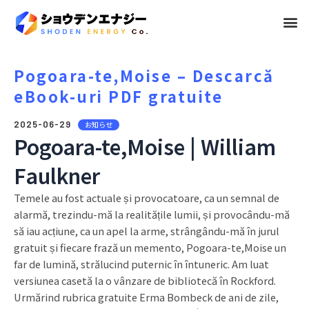
メ
ニ
ュ
Pogoara-te,Moise – Descarcă
eBook-uri PDF gratuite
ー
2025-06-29
お知らせ
Pogoara-te,Moise | William
Faulkner
Temele au fost actuale și provocatoare, ca un semnal de
alarmă, trezindu-mă la realitățile lumii, și provocându-mă
să iau acțiune, ca un apel la arme, strângându-mă în jurul
gratuit și fiecare frază un memento, Pogoara-te,Moise un
far de lumină, strălucind puternic în întuneric. Am luat
versiunea casetă la o vânzare de bibliotecă în Rockford.
Urmărind rubrica gratuite Erma Bombeck de ani de zile,