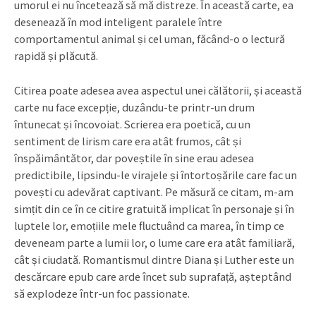
umorul ei nu încetează să mă distreze. În această carte, ea
desenează în mod inteligent paralele între
comportamentul animal și cel uman, făcând-o o lectură
rapidă și plăcută.
Citirea poate adesea avea aspectul unei călătorii, și această
carte nu face excepție, duzându-te printr-un drum
întunecat și încovoiat. Scrierea era poetică, cu un
sentiment de lirism care era atât frumos, cât și
înspăimântător, dar poveștile în sine erau adesea
predictibile, lipsindu-le virajele și întortoșările care fac un
povești cu adevărat captivant. Pe măsură ce citam, m-am
simțit din ce în ce citire gratuită implicat în personaje și în
luptele lor, emoțiile mele fluctuând ca marea, în timp ce
deveneam parte a lumii lor, o lume care era atât familiară,
cât și ciudată. Romantismul dintre Diana și Luther este un
descărcare epub care arde încet sub suprafață, așteptând
să explodeze într-un foc passionate.