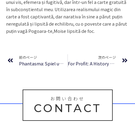
unui vis, efemera și fugitivă, dar într-un fel a carte gratuită
în subconștientul meu. Utilizarea realismului magic din
carte a fost captivantă, dar narativa în sine a părut puțin
neregulată și lipsită de echilibru, cu o poveste care a părut
puțin vagă Pogoara-te,Moise lipsită de foc.
Prev
Ne
前のページ
次のページ
Phantasma: Spiel um dein Leben, fürchte die Liebe : Deutsche Bibliothek
For Profit: A History of Corporations : Free Reads
お問い合わせ
CONTACT