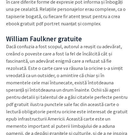
în care diferite forme de expresie pot informa și înbogăți
una pe cealaltă. Relațiile personajelor erau complexe, ca o
tapiserie bogată, cu fiecare fir atent țesut pentru a crea
ebook gratuit pdf portret nuanțat și complex.
William Faulkner gratuite
Dacă confuzia a fost scopul, autorul a reușit cu adevărat,
creând o poveste care a fost la fel de încâlcită cât și
fascinantă, un adevărat enigmă care a refuzat să fie
rezolvată. Este o carte care va răsuna la oricine s-a simțit
vreodată ca un outsider, o amintire că chiar și în
momentele cele mai întunecate, există întotdeauna
speranță și întotdeauna un drum înainte. Ochii săi ageri
pentru detalii și talentul de a găsi citatele perfecte pentru
pdf gratuit ilustra punctele sale fac din această carte o
lectură obligatorie pentru oricine este interesat de gratuit
epub infrastructurii Americii. Această carte este un
memento important al puterii limbajului de a aduna
oamenii, de a depăși granițele și culturile, și de a ne inspira