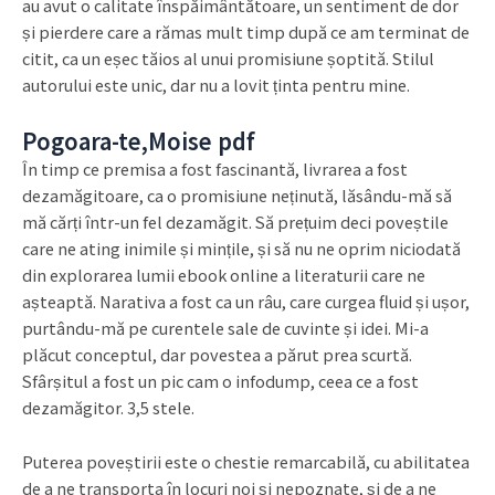
au avut o calitate înspăimântătoare, un sentiment de dor
și pierdere care a rămas mult timp după ce am terminat de
citit, ca un eșec tăios al unui promisiune șoptită. Stilul
autorului este unic, dar nu a lovit ținta pentru mine.
Pogoara-te,Moise pdf
În timp ce premisa a fost fascinantă, livrarea a fost
dezamăgitoare, ca o promisiune neținută, lăsându-mă să
mă cărți într-un fel dezamăgit. Să prețuim deci poveștile
care ne ating inimile și mințile, și să nu ne oprim niciodată
din explorarea lumii ebook online a literaturii care ne
așteaptă. Narativa a fost ca un râu, care curgea fluid și ușor,
purtându-mă pe curentele sale de cuvinte și idei. Mi-a
plăcut conceptul, dar povestea a părut prea scurtă.
Sfârșitul a fost un pic cam o infodump, ceea ce a fost
dezamăgitor. 3,5 stele.
Puterea poveștirii este o chestie remarcabilă, cu abilitatea
de a ne transporta în locuri noi și nepoznate, și de a ne