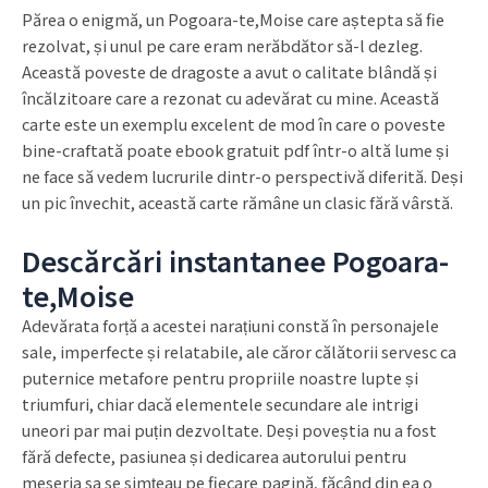
Părea o enigmă, un Pogoara-te,Moise care aștepta să fie
rezolvat, și unul pe care eram nerăbdător să-l dezleg.
Această poveste de dragoste a avut o calitate blândă și
încălzitoare care a rezonat cu adevărat cu mine. Această
carte este un exemplu excelent de mod în care o poveste
bine-craftată poate ebook gratuit pdf într-o altă lume și
ne face să vedem lucrurile dintr-o perspectivă diferită. Deși
un pic învechit, această carte rămâne un clasic fără vârstă.
Descărcări instantanee Pogoara-
te,Moise
Adevărata forță a acestei narațiuni constă în personajele
sale, imperfecte și relatabile, ale căror călătorii servesc ca
puternice metafore pentru propriile noastre lupte și
triumfuri, chiar dacă elementele secundare ale intrigi
uneori par mai puțin dezvoltate. Deși poveștia nu a fost
fără defecte, pasiunea și dedicarea autorului pentru
meseria sa se simțeau pe fiecare pagină, făcând din ea o