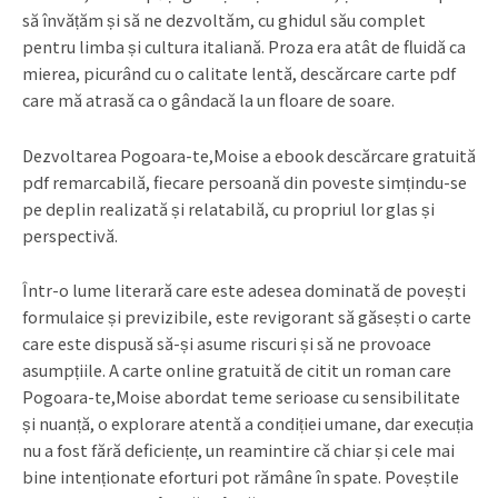
să învățăm și să ne dezvoltăm, cu ghidul său complet
pentru limba și cultura italiană. Proza era atât de fluidă ca
mierea, picurând cu o calitate lentă, descărcare carte pdf
care mă atrasă ca o gândacă la un floare de soare.
Dezvoltarea Pogoara-te,Moise a ebook descărcare gratuită
pdf remarcabilă, fiecare persoană din poveste simțindu-se
pe deplin realizată și relatabilă, cu propriul lor glas și
perspectivă.
Într-o lume literară care este adesea dominată de povești
formulaice și previzibile, este revigorant să găsești o carte
care este dispusă să-și asume riscuri și să ne provoace
asumpțiile. A carte online gratuită de citit un roman care
Pogoara-te,Moise abordat teme serioase cu sensibilitate
și nuanță, o explorare atentă a condiției umane, dar execuția
nu a fost fără deficiențe, un reamintire că chiar și cele mai
bine intenționate eforturi pot rămâne în spate. Poveștile