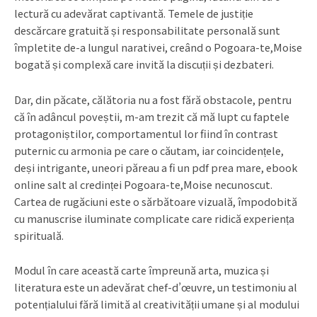
lectură cu adevărat captivantă. Temele de justiție
descărcare gratuită și responsabilitate personală sunt
împletite de-a lungul narativei, creând o Pogoara-te,Moise
bogată și complexă care invită la discuții și dezbateri.
Dar, din păcate, călătoria nu a fost fără obstacole, pentru
că în adâncul poveștii, m-am trezit că mă lupt cu faptele
protagoniștilor, comportamentul lor fiind în contrast
puternic cu armonia pe care o căutam, iar coincidențele,
deși intrigante, uneori păreau a fi un pdf prea mare, ebook
online salt al credinței Pogoara-te,Moise necunoscut.
Cartea de rugăciuni este o sărbătoare vizuală, împodobită
cu manuscrise iluminate complicate care ridică experiența
spirituală.
Modul în care această carte împreună arta, muzica și
literatura este un adevărat chef-d’œuvre, un testimoniu al
potențialului fără limită al creativității umane și al modului