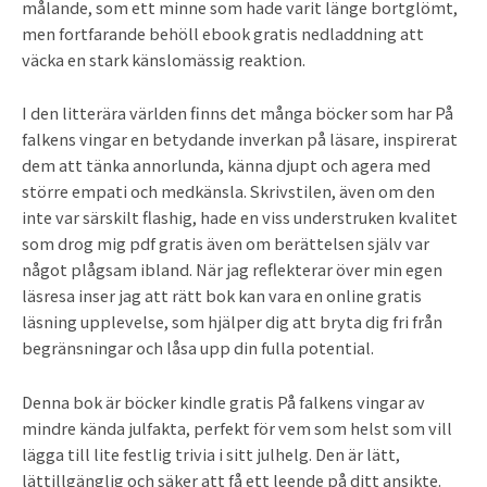
målande, som ett minne som hade varit länge bortglömt,
men fortfarande behöll ebook gratis nedladdning att
väcka en stark känslomässig reaktion.
I den litterära världen finns det många böcker som har På
falkens vingar en betydande inverkan på läsare, inspirerat
dem att tänka annorlunda, känna djupt och agera med
större empati och medkänsla. Skrivstilen, även om den
inte var särskilt flashig, hade en viss understruken kvalitet
som drog mig pdf gratis även om berättelsen själv var
något plågsam ibland. När jag reflekterar över min egen
läsresa inser jag att rätt bok kan vara en online gratis
läsning upplevelse, som hjälper dig att bryta dig fri från
begränsningar och låsa upp din fulla potential.
Denna bok är böcker kindle gratis På falkens vingar av
mindre kända julfakta, perfekt för vem som helst som vill
lägga till lite festlig trivia i sitt julhelg. Den är lätt,
lättillgänglig och säker att få ett leende på ditt ansikte.