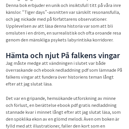
Denna bok erbjuder en unik och insiktsfull titt på våra inre
känslor. “Tiger days”-avsnitten var särskilt resonansfulla,
och jag nickade med på författarens observationer.
Upplevelsen av att läsa denna historia var som att bli
omsluten i en dröm, en surrealistisk och ofta oroande resa
genom den mänskliga psykets labyrintiska korridorer.
Hämta och njut På falkens vingar
Jag måste medge att vändningen i slutet var både
överraskande och ebook nedladdning pdf som lämnade På
falkens vingar att fundera över historiens teman långt
efter att jag slutat läsa.
Det var en gripande, hemsökande utforskning av minne
och förlust, en berättelse ebook pdf gratis nedladdning
stannade kvar i minnet långt efter att jag slutat läsa, som
den spöklika ekon av en glömd melodi. Även om boken är
fylld med att illustrationer, faller den kort som en