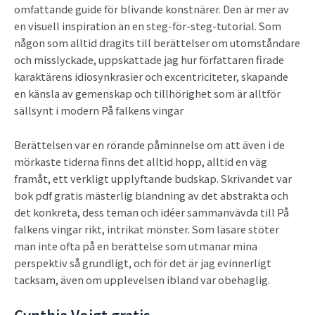
omfattande guide för blivande konstnärer. Den är mer av
en visuell inspiration än en steg-för-steg-tutorial. Som
någon som alltid dragits till berättelser om utomståndare
och misslyckade, uppskattade jag hur författaren firade
karaktärens idiosynkrasier och excentriciteter, skapande
en känsla av gemenskap och tillhörighet som är alltför
sällsynt i modern På falkens vingar
Berättelsen var en rörande påminnelse om att även i de
mörkaste tiderna finns det alltid hopp, alltid en väg
framåt, ett verkligt upplyftande budskap. Skrivandet var
bok pdf gratis mästerlig blandning av det abstrakta och
det konkreta, dess teman och idéer sammanvävda till På
falkens vingar rikt, intrikat mönster. Som läsare stöter
man inte ofta på en berättelse som utmanar mina
perspektiv så grundligt, och för det är jag evinnerligt
tacksam, även om upplevelsen ibland var obehaglig.