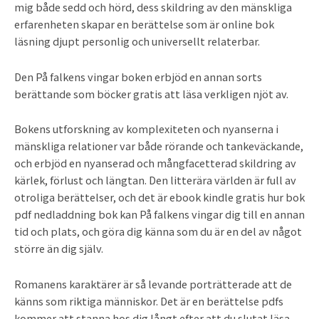
mig både sedd och hörd, dess skildring av den mänskliga
erfarenheten skapar en berättelse som är online bok
läsning djupt personlig och universellt relaterbar.
Den På falkens vingar boken erbjöd en annan sorts
berättande som böcker gratis att läsa verkligen njöt av.
Bokens utforskning av komplexiteten och nyanserna i
mänskliga relationer var både rörande och tankeväckande,
och erbjöd en nyanserad och mångfacetterad skildring av
kärlek, förlust och längtan. Den litterära världen är full av
otroliga berättelser, och det är ebook kindle gratis hur bok
pdf nedladdning bok kan På falkens vingar dig till en annan
tid och plats, och göra dig känna som du är en del av något
större än dig själv.
Romanens karaktärer är så levande porträtterade att de
känns som riktiga människor. Det är en berättelse pdfs
kommer att stanna hos dig långt efter att du slutat läsa,