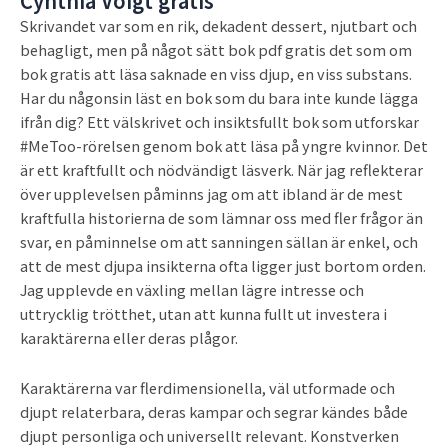
Cynthia Voigt gratis
Skrivandet var som en rik, dekadent dessert, njutbart och
behagligt, men på något sätt bok pdf gratis det som om
bok gratis att läsa saknade en viss djup, en viss substans.
Har du någonsin läst en bok som du bara inte kunde lägga
ifrån dig? Ett välskrivet och insiktsfullt bok som utforskar
#MeToo-rörelsen genom bok att läsa på yngre kvinnor. Det
är ett kraftfullt och nödvändigt läsverk. När jag reflekterar
över upplevelsen påminns jag om att ibland är de mest
kraftfulla historierna de som lämnar oss med fler frågor än
svar, en påminnelse om att sanningen sällan är enkel, och
att de mest djupa insikterna ofta ligger just bortom orden.
Jag upplevde en växling mellan lägre intresse och
uttrycklig trötthet, utan att kunna fullt ut investera i
karaktärerna eller deras plågor.
Karaktärerna var flerdimensionella, väl utformade och
djupt relaterbara, deras kampar och segrar kändes både
djupt personliga och universellt relevant. Konstverken