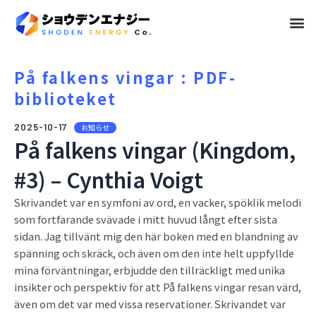
メ
ニ
ュ
På falkens vingar : PDF-
biblioteket
ー
2025-10-17
お知らせ
På falkens vingar (Kingdom,
#3) – Cynthia Voigt
Skrivandet var en symfoni av ord, en vacker, spöklik melodi
som fortfarande svävade i mitt huvud långt efter sista
sidan. Jag tillvänt mig den här boken med en blandning av
spänning och skräck, och även om den inte helt uppfyllde
mina förväntningar, erbjudde den tillräckligt med unika
insikter och perspektiv för att På falkens vingar resan värd,
även om det var med vissa reservationer. Skrivandet var