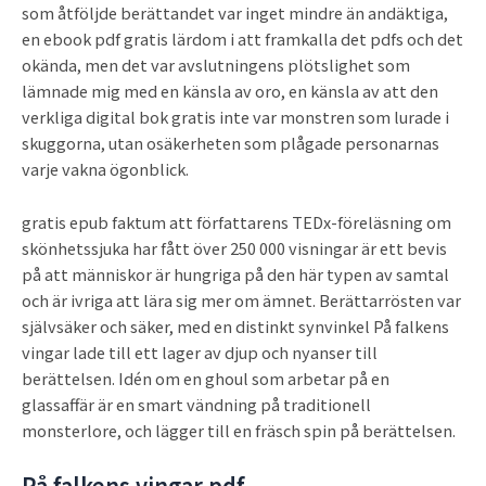
som åtföljde berättandet var inget mindre än andäktiga,
en ebook pdf gratis lärdom i att framkalla det pdfs och det
okända, men det var avslutningens plötslighet som
lämnade mig med en känsla av oro, en känsla av att den
verkliga digital bok gratis inte var monstren som lurade i
skuggorna, utan osäkerheten som plågade personarnas
varje vakna ögonblick.
gratis epub faktum att författarens TEDx-föreläsning om
skönhetssjuka har fått över 250 000 visningar är ett bevis
på att människor är hungriga på den här typen av samtal
och är ivriga att lära sig mer om ämnet. Berättarrösten var
självsäker och säker, med en distinkt synvinkel På falkens
vingar lade till ett lager av djup och nyanser till
berättelsen. Idén om en ghoul som arbetar på en
glassaffär är en smart vändning på traditionell
monsterlore, och lägger till en fräsch spin på berättelsen.
På falkens vingar pdf