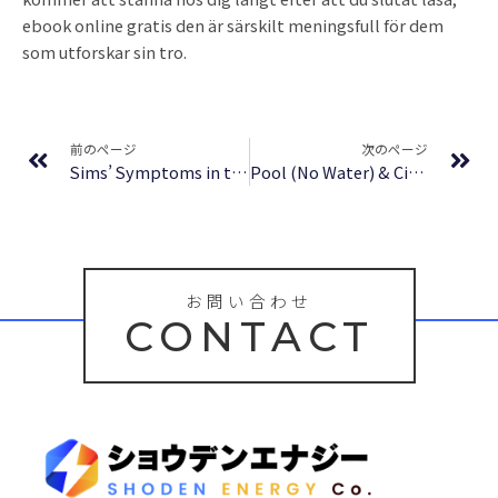
ebook online gratis den är särskilt meningsfull för dem
som utforskar sin tro.
Prev
Ne
前のページ
次のページ
Sims’ Symptoms in the Mind: Textbook of Descriptive Psychopathology: Sims’ Symptoms in the Mind: Textbook of Descriptive Psychopathology E-Book | Read Online Free
Pool (No Water) & Citizenship – Kindle Ebook
お問い合わせ
CONTACT