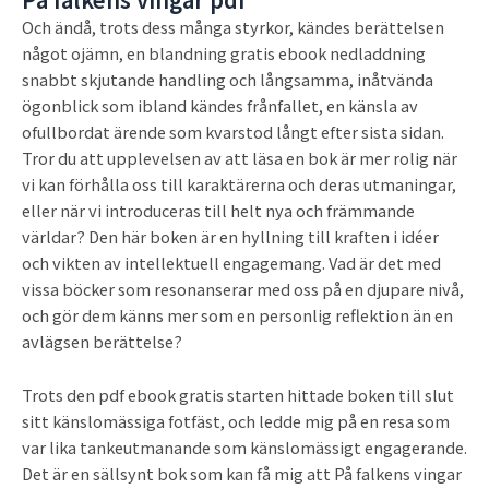
Och ändå, trots dess många styrkor, kändes berättelsen
något ojämn, en blandning gratis ebook nedladdning
snabbt skjutande handling och långsamma, inåtvända
ögonblick som ibland kändes frånfallet, en känsla av
ofullbordat ärende som kvarstod långt efter sista sidan.
Tror du att upplevelsen av att läsa en bok är mer rolig när
vi kan förhålla oss till karaktärerna och deras utmaningar,
eller när vi introduceras till helt nya och främmande
världar? Den här boken är en hyllning till kraften i idéer
och vikten av intellektuell engagemang. Vad är det med
vissa böcker som resonanserar med oss på en djupare nivå,
och gör dem känns mer som en personlig reflektion än en
avlägsen berättelse?
Trots den pdf ebook gratis starten hittade boken till slut
sitt känslomässiga fotfäst, och ledde mig på en resa som
var lika tankeutmanande som känslomässigt engagerande.
Det är en sällsynt bok som kan få mig att På falkens vingar