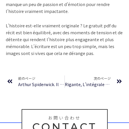
manque un peu de passion et d’émotion pour rendre
l’histoire vraiment impactante.
L’histoire est-elle vraiment originale ? Le gratuit pdf du
récit est bien équilibré, avec des moments de tension et de
détente qui rendent l’histoire plus engageante et plus
mémorable. L’écriture est un peu trop simple, mais les
images sont si vives que cela ne dérange pas.
Prev
Ne
前のページ
次のページ
Arthur Spiderwick. Il libro dei segreti : Ebook Gratis
Rigante, L’intégrale – Volume 1 | [EPUB, PDF, E-Book]
お問い合わせ
CONTACT