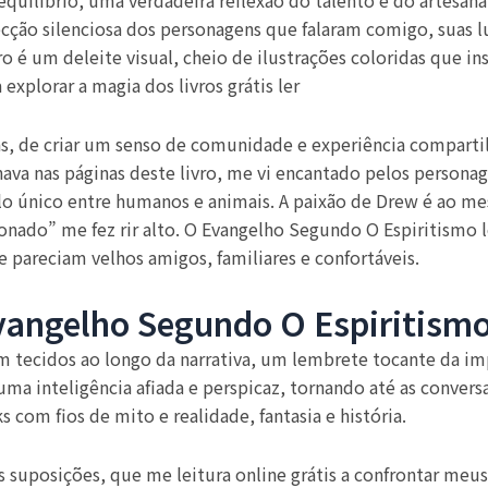
equilíbrio, uma verdadeira reflexão do talento e do artesa
ção silenciosa dos personagens que falaram comigo, suas l
o é um deleite visual, cheio de ilustrações coloridas que i
explorar a magia dos livros grátis ler
oas, de criar um senso de comunidade e experiência compar
ava nas páginas deste livro, me vi encantado pelos persona
lo único entre humanos e animais. A paixão de Drew é ao m
ixonado” me fez rir alto. O Evangelho Segundo O Espiritismo
 pareciam velhos amigos, familiares e confortáveis.
angelho Segundo O Espiritism
tecidos ao longo da narrativa, um lembrete tocante da impo
ma inteligência afiada e perspicaz, tornando até as convers
 com fios de mito e realidade, fantasia e história.
s suposições, que me leitura online grátis a confrontar meus