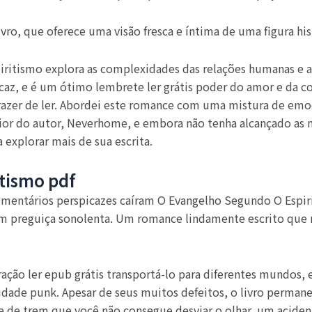
o, que oferece uma visão fresca e íntima de uma figura histó
ritismo explora as complexidades das relações humanas e a
caz, e é um ótimo lembrete ler grátis poder do amor e da co
 prazer de ler. Abordei este romance com uma mistura de em
r do autor, Neverhome, e embora não tenha alcançado as m
 explorar mais de sua escrita.
tismo pdf
comentários perspicazes caíram O Evangelho Segundo O Espiri
m preguiça sonolenta. Um romance lindamente escrito que m
ação ler epub grátis transportá-lo para diferentes mundos, 
lidade punk. Apesar de seus muitos defeitos, o livro perman
de trem que você não consegue desviar o olhar, um acidente