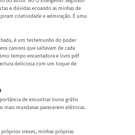
nato do autor. No O Evangelho Segundo
utas e dúvidas ecoando as minhas de
nspiram criatividade e admiração. É uma
tilhada, é um testemunho do poder
gens caninos que saltavam de cada
esmo tempo encantadora e livro pdf
 leitura deliciosa com um toque de
o
rtância de encontrar livros grátis
as mais mundanas parecerem elétricas.
 próprios vieses, minhas próprias