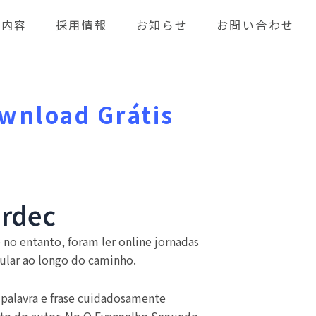
業内容
採用情報
お知らせ
お問い合わせ
ownload Grátis
ardec
no entanto, foram ler online jornadas
gular ao longo do caminho.
 palavra e frase cuidadosamente