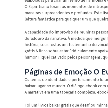
elaboradas para criar um senso de harmonia e 
O Espiritismo foram os momentos de introspec
maneiras surpreendentes e profundas. Este livr
leitura fantástica para qualquer um que queira 
A capacidade do improviso de reunir as pess
duradouro da narrativa. À medida que mergulh
história, seus rostos um testemunho do víncu
grátis A linha sobre estar “ridiculamente apa
humor. Fiquei cativado pelos personagens, que
Páginas de Emoção O Ev
Os temas de identidade e pertencimento foram 
baixar lugar no mundo. O diálogo ebook com u
A narrativa era uma tapeçaria complexa, ebooks
Foi um livros baixar grátis que desafiou minha