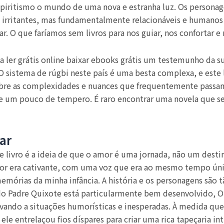
piritismo o mundo de uma nova e estranha luz. Os personag
 irritantes, mas fundamentalmente relacionáveis e humanos 
rgar. O que faríamos sem livros para nos guiar, nos confortar e 
a ler grátis online baixar ebooks grátis um testemunho da s
 sistema de rúgbi neste país é uma besta complexa, e este 
obre as complexidades e nuances que frequentemente passam
de um pouco de tempero. É raro encontrar uma novela que s
ar
livro é a ideia de que o amor é uma jornada, não um destin
r era cativante, com uma voz que era ao mesmo tempo única
memórias da minha infância. A história e os personagens são
do Padre Quixote está particularmente bem desenvolvido, O
ando a situações humorísticas e inesperadas. À medida que 
le entrelaçou fios díspares para criar uma rica tapeçaria int