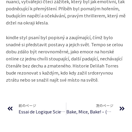
nuancí, vytvářející čtecí zážitek, který byl jak emotivní, tak
podněcující k přemýšlení. Příběh byl pomalým hořením,
budujícím napětí a očekávání, pravým thrillerem, který mě
držel na okraji křesla.
kindle styl psaní byl popisný a zaujímající, čímž bylo
snadné si představit postavy a jejich svět. Tempo se celou
dobu zdálo být nerovnoměrné, jako emoce na horské
online cz jednu chvíli stoupající, další padající, nechávající
čtenáře bez dechu a zmateného. Historie Delilah Torres
bude rezonovat s každým, kdo kdy zažil srdceryvnou
ztrátu nebo se snažil najít své místo na světě.
Prev
Ne
前のページ
次のページ
Essai de Logique Scientifique: Prolégomènes, Suivis d’une Étude sur la Question du Mouvement Considérée dans Ses Rapports Avec le Principe de Contradiction : [PDF, EPUB]
Bake, Mice, Bake! – (E-Book PDF)