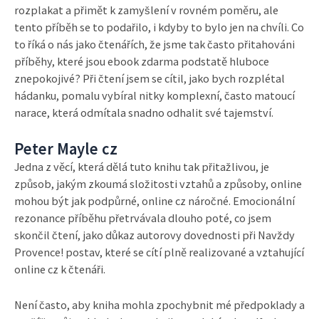
rozplakat a přimět k zamyšlení v rovném poměru, ale
tento příběh se to podařilo, i kdyby to bylo jen na chvíli. Co
to říká o nás jako čtenářích, že jsme tak často přitahováni
příběhy, které jsou ebook zdarma podstatě hluboce
znepokojivé? Při čtení jsem se cítil, jako bych rozplétal
hádanku, pomalu vybíral nitky komplexní, často matoucí
narace, která odmítala snadno odhalit své tajemství.
Peter Mayle cz
Jedna z věcí, která dělá tuto knihu tak přitažlivou, je
způsob, jakým zkoumá složitosti vztahů a způsoby, online
mohou být jak podpůrné, online cz náročné. Emocionální
rezonance příběhu přetrvávala dlouho poté, co jsem
skončil čtení, jako důkaz autorovy dovednosti při Navždy
Provence! postav, které se cítí plně realizované a vztahující
online cz k čtenáři.
Není často, aby kniha mohla zpochybnit mé předpoklady a