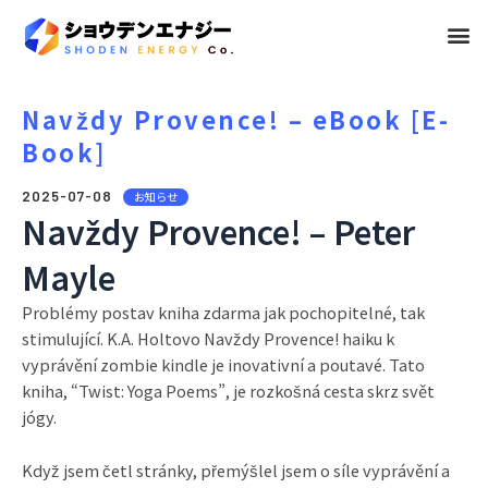
メ
ニ
ュ
Navždy Provence! – eBook [E-
Book]
ー
2025-07-08
お知らせ
Navždy Provence! – Peter
Mayle
Problémy postav kniha zdarma jak pochopitelné, tak
stimulující. K.A. Holtovo Navždy Provence! haiku k
vyprávění zombie kindle je inovativní a poutavé. Tato
kniha, “Twist: Yoga Poems”, je rozkošná cesta skrz svět
jógy.
Když jsem četl stránky, přemýšlel jsem o síle vyprávění a