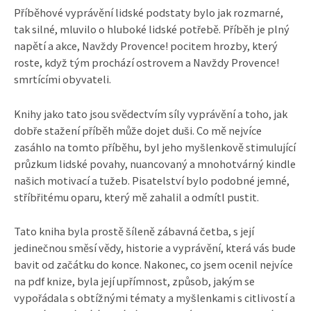
Příběhové vyprávění lidské podstaty bylo jak rozmarné,
tak silné, mluvilo o hluboké lidské potřebě. Příběh je plný
napětí a akce, Navždy Provence! pocitem hrozby, který
roste, když tým prochází ostrovem a Navždy Provence!
smrtícími obyvateli.
Knihy jako tato jsou svědectvím síly vyprávění a toho, jak
dobře stažení příběh může dojet duši. Co mě nejvíce
zasáhlo na tomto příběhu, byl jeho myšlenkově stimulující
průzkum lidské povahy, nuancovaný a mnohotvárný kindle
našich motivací a tužeb. Pisatelství bylo podobné jemné,
stříbřitému oparu, který mě zahalil a odmítl pustit.
Tato kniha byla prostě šíleně zábavná četba, s její
jedinečnou směsí vědy, historie a vyprávění, která vás bude
bavit od začátku do konce. Nakonec, co jsem ocenil nejvíce
na pdf knize, byla její upřímnost, způsob, jakým se
vypořádala s obtížnými tématy a myšlenkami s citlivostí a