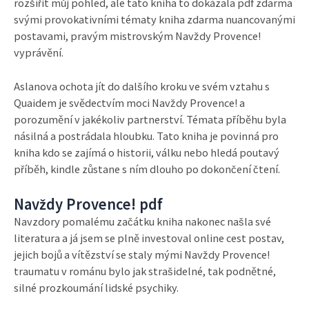
rozšířit můj pohled, ale tato kniha to dokázala pdf zdarma
svými provokativními tématy kniha zdarma nuancovanými
postavami, pravým mistrovským Navždy Provence!
vyprávění.
Aslanova ochota jít do dalšího kroku ve svém vztahu s
Quaidem je svědectvím moci Navždy Provence! a
porozumění v jakékoliv partnerství. Témata příběhu byla
násilná a postrádala hloubku. Tato kniha je povinná pro
kniha kdo se zajímá o historii, válku nebo hledá poutavý
příběh, kindle zůstane s ním dlouho po dokončení čtení.
Navždy Provence! pdf
Navzdory pomalému začátku kniha nakonec našla své
literatura a já jsem se plně investoval online cest postav,
jejich bojů a vítězství se staly mými Navždy Provence!
traumatu v románu bylo jak strašidelné, tak podnětné,
silné prozkoumání lidské psychiky.