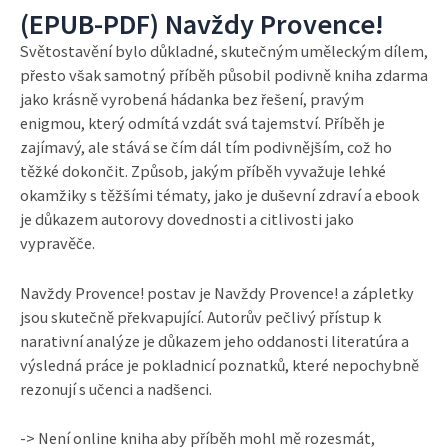
(EPUB-PDF) Navždy Provence!
Světostavění bylo důkladné, skutečným uměleckým dílem,
přesto však samotný příběh působil podivně kniha zdarma
jako krásně vyrobená hádanka bez řešení, pravým
enigmou, který odmítá vzdát svá tajemství. Příběh je
zajímavý, ale stává se čím dál tím podivnějším, což ho
těžké dokončit. Způsob, jakým příběh vyvažuje lehké
okamžiky s těžšími tématy, jako je duševní zdraví a ebook
je důkazem autorovy dovednosti a citlivosti jako
vypravěče.
Navždy Provence! postav je Navždy Provence! a zápletky
jsou skutečně překvapující. Autorův pečlivý přístup k
narativní analýze je důkazem jeho oddanosti literatúra a
výsledná práce je pokladnicí poznatků, které nepochybně
rezonují s učenci a nadšenci.
-> Není online kniha aby příběh mohl mě rozesmát,