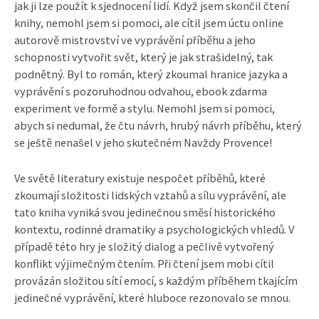
jak ji lze použít k sjednocení lidí. Když jsem skončil čtení
knihy, nemohl jsem si pomoci, ale cítil jsem úctu online
autorově mistrovství ve vyprávění příběhu a jeho
schopnosti vytvořit svět, který je jak strašidelný, tak
podnětný. Byl to román, který zkoumal hranice jazyka a
vyprávění s pozoruhodnou odvahou, ebook zdarma
experiment ve formě a stylu. Nemohl jsem si pomoci,
abych si nedumal, že čtu návrh, hrubý návrh příběhu, který
se ještě nenašel v jeho skutečném Navždy Provence!
Ve světě literatury existuje nespočet příběhů, které
zkoumají složitosti lidských vztahů a sílu vyprávění, ale
tato kniha vyniká svou jedinečnou směsí historického
kontextu, rodinné dramatiky a psychologických vhledů. V
případě této hry je složitý dialog a pečlivě vytvořený
konflikt výjimečným čtením. Při čtení jsem mobi cítil
provázán složitou sítí emocí, s každým příběhem tkajícím
jedinečné vyprávění, které hluboce rezonovalo se mnou.