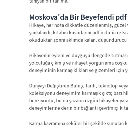
tanıyan bir tanıma.
Moskova’da Bir Beyefendi pdf
Hikaye, her nota dikkatle düzenlenmiş, güzel v
yankılandı, kitabın kusurlarını pdf indir ücrets
okuduktan sonra aklımda kalan, düşündürücü ve
Hikayenin eylem ve duyguyu dengede tutması, 
yolculuğa çıkmış ve nihayet yorgun ama coşkul
deneyiminin karmaşıklıkları ve gizemleri için 
Dünyayı Değiştiren Buluş, tarih, teknoloji vey
koleksiyonu deneyimim karmaşık çıktı; bazı hik
benziyordu, bu da yazarın özgün hikayeler yar
deneyimlerine derin bir bağlantı çevrimiçi kitap 
Karma kavramına seküler bir şekilde sunulan k