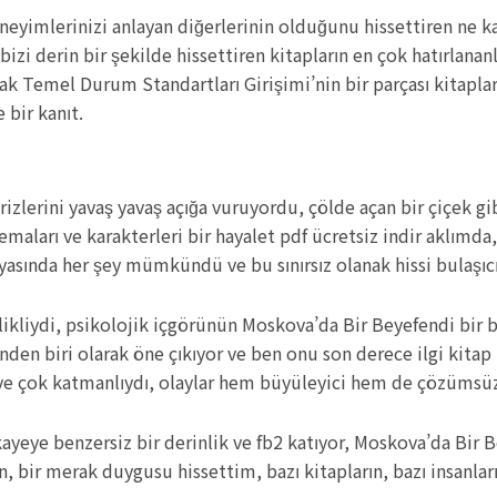
 deneyimlerinizi anlayan diğerlerinin olduğunu hissettiren ne
rin bir şekilde hissettiren kitapların en çok hatırlananlar
Ortak Temel Durum Standartları Girişimi’nin bir parçası kitapl
 bir kanıt.
prizlerini yavaş yavaş açığa vuruyordu, çölde açan bir çiçek g
emaları ve karakterleri bir hayalet pdf ücretsiz indir aklımda, 
nyasında her şey mümkündü ve bu sınırsız olanak hissi bulaşıc
ikliydi, psikolojik içgörünün Moskova’da Bir Beyefendi bir b
rinden biri olarak öne çıkıyor ve ben onu son derece ilgi kit
ve çok katmanlıydı, olaylar hem büyüleyici hem de çözümsüz 
kayeye benzersiz bir derinlik ve fb2 katıyor, Moskova’da Bir B
en, bir merak duygusu hissettim, bazı kitapların, bazı insanl