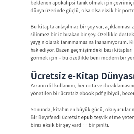
beklenen apokalipsi tanık olmak için çevrimiçi 
dünya üzerinde güçlü, olsa olsa eksik bir portre
Bu kitapta anlaşılmaz bir şey var, açıklanması 
silinmez bir iz bırakan bir şey. Özellikle deste
yaygın olarak tanınmamasına inanamıyorum. Kitap
hak ediyor. Bazen geçmişimdeki bazı kitapları
görmek için – bu özellikle beni modern bir y
Ücretsiz e-Kitap Dünyas
Yazarın dil kullanımı, her nota ve duraklamasın
yönetilen bir ücretsiz ebook pdf gibiydi, beceri
Sonunda, kitabın en büyük gücü, okuyucuların ha
Bir Beyefendi ücretsiz epub teşvik etme yeten
biraz eksik bir şey vardı… bir pırıltı.