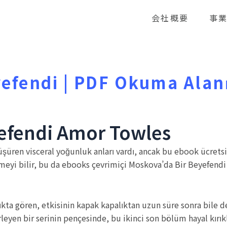
会社概要
事
efendi | PDF Okuma Alan
efendi Amor Towles
üren visceral yoğunluk anları vardı, ancak bu ebook ücretsi
eyi bilir, bu da ebooks çevrimiçi Moskova’da Bir Beyefendi v
şıkta gören, etkisinin kapak kapalıktan uzun süre sonra bile d
eyen bir serinin pençesinde, bu ikinci son bölüm hayal kırık