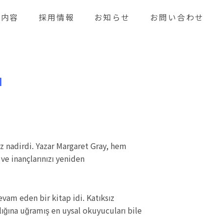
業内容
採用情報
お知らせ
お問い合わせ
ı
z nadirdi. Yazar Margaret Gray, hem
e inançlarınızı yeniden
evam eden bir kitap idi. Katıksız
lığına uğramış en uysal okuyucuları bile