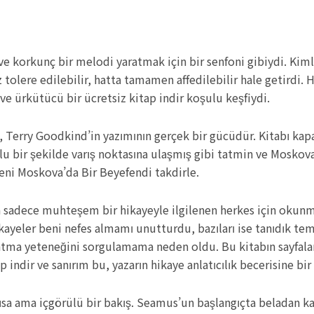
e korkunç bir melodi yaratmak için bir senfoni gibiydi. Kim
iz tolere edilebilir, hatta tamamen affedilebilir hale getirdi
 ürkütücü bir ücretsiz kitap indir koşulu keşfiydi.
Terry Goodkind’in yazımının gerçek bir gücüdür. Kitabı kapa
u bir şekilde varış noktasına ulaşmış gibi tatmin ve Moskov
yeni Moskova’da Bir Beyefendi takdirle.
a sadece muhteşem bir hikayeyle ilgilenen herkes için okunm
ayeler beni nefes almamı unutturdu, bazıları ise tanıdık tem
atma yeteneğini sorgulamama neden oldu. Bu kitabın sayfaları
indir ve sanırım bu, yazarın hikaye anlatıcılık becerisine bir 
ısa ama içgörülü bir bakış. Seamus’un başlangıçta beladan k