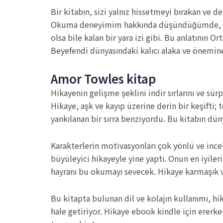
Bir kitabın, sizi yalnız hissetmeyi bırakan ve
Okuma deneyimim hakkında düşündüğümde, bizi de
olsa bile kalan bir yara izi gibi. Bu anlatının 
Beyefendi dünyasındaki kalıcı alaka ve önemine
Amor Towles kitap
Hikayenin gelişme şeklini indir sırlarını ve sür
Hikaye, aşk ve kayıp üzerine derin bir keşifti; t
yankılanan bir sırra benziyordu. Bu kitabın dü
Karakterlerin motivasyonları çok yönlü ve incel
büyüleyici hikayeyle yine yaptı. Onun en iyile
hayranı bu okumayı sevecek. Hikaye karmaşık 
Bu kitapta bulunan dil ve kolajın kullanımı, hi
hale getiriyor. Hikaye ebook kindle için ererk