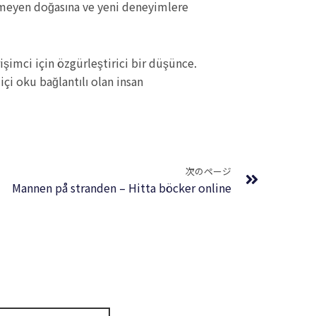
lemeyen doğasına ve yeni deneyimlere
rişimci için özgürleştirici bir düşünce.
çi oku bağlantılı olan insan
Next
次のページ
Mannen på stranden – Hitta böcker online