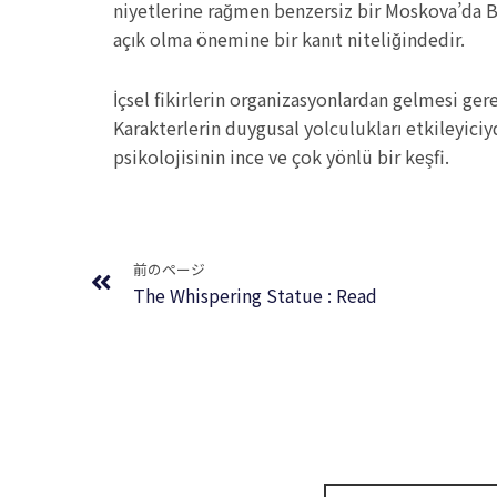
niyetlerine rağmen benzersiz bir Moskova’da B
açık olma önemine bir kanıt niteliğindedir.
İçsel fikirlerin organizasyonlardan gelmesi gere
Karakterlerin duygusal yolculukları etkileyici
psikolojisinin ince ve çok yönlü bir keşfi.
Prev
前のページ
The Whispering Statue : Read