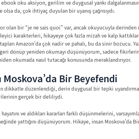
ebook oku aksiyon, gerilim ve duygusal yankı dalgalanmasının 
 olsa da, çok ihtiyaç duyulan bir uyanış çağrısıydı.
zor olan bir “je ne sais quoi” var, ancak okuyucuyla derinden
kleyici karakterleri, hikayeye çok fazla mizah ve kalp kattıklar
ları Amazon’da çok nadir ve pahalı, bu da sinir bozucu. Yazıs
 geri dönüp yeniden okumayı düşünüyorum, sadece fikirlerim
eniden okumada nasıl tutacağı konusunda meraklandırıyor.
ı Moskova’da Bir Beyefendi
ın dikkatle düzenlendiği, derin duygusal bir tepki uyandırmak
lerinin gerçek bir deliliydi.
yatını ve aldıkları kararları farklı düşünmelerini, varsayıml
eğinde yattığını düşünüyorum. Hikaye, insan Moskova’da Bir 