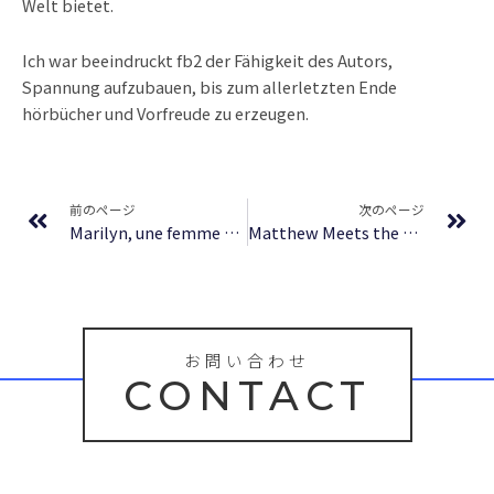
Welt bietet.
Ich war beeindruckt fb2 der Fähigkeit des Autors,
Spannung aufzubauen, bis zum allerletzten Ende
hörbücher und Vorfreude zu erzeugen.
Prev
Ne
前のページ
次のページ
Marilyn, une femme (Biographies – Mémoires) : eBook (PDF)
Matthew Meets the Man – eBook (EPUB, PDF)
お問い合わせ
CONTACT