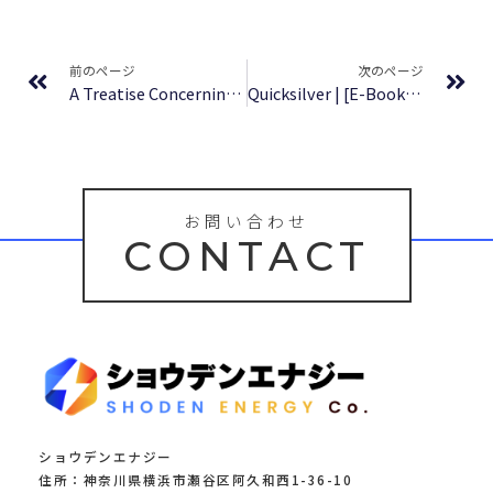
Prev
Ne
前のページ
次のページ
A Treatise Concerning Eternal and Immutable Morality : Book Download
Quicksilver | [E-Book EPUB]
お問い合わせ
CONTACT
ショウデンエナジー
住所：神奈川県横浜市瀬谷区阿久和西1-36-10