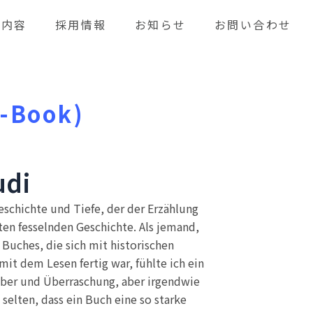
業内容
採用情報
お知らせ
お問い合わせ
E-Book)
udi
eschichte und Tiefe, der der Erzählung
en fesselnden Geschichte. Als jemand,
 Buches, die sich mit historischen
it dem Lesen fertig war, fühlte ich ein
auber und Überraschung, aber irgendwie
selten, dass ein Buch eine so starke