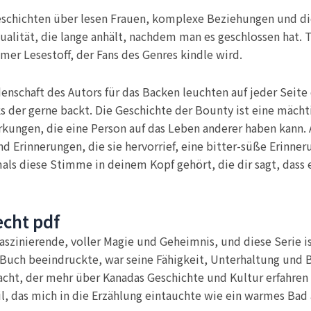
chichten über lesen Frauen, komplexe Beziehungen und die K
ualität, die lange anhält, nachdem man es geschlossen hat.
mer Lesestoff, der Fans des Genres kindle wird.
enschaft des Autors für das Backen leuchten auf jeder Seite
s der gerne backt. Die Geschichte der Bounty ist eine mäch
ungen, die eine Person auf das Leben anderer haben kann. 
d Erinnerungen, die sie hervorrief, eine bitter-süße Erinner
ls diese Stimme in deinem Kopf gehört, die dir sagt, dass es
cht pdf
szinierende, voller Magie und Geheimnis, und diese Serie ist
Buch beeindruckte, war seine Fähigkeit, Unterhaltung und Bi
acht, der mehr über Kanadas Geschichte und Kultur erfahren
l, das mich in die Erzählung eintauchte wie ein warmes Bad