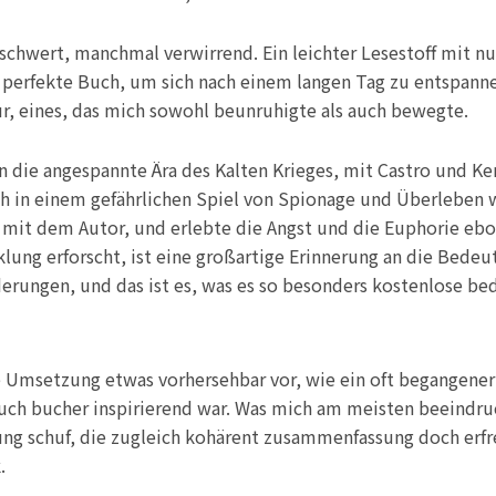
chwert, manchmal verwirrend. Ein leichter Lesestoff mit n
s perfekte Buch, um sich nach einem langen Tag zu entspanne
, eines, das mich sowohl beunruhigte als auch bewegte.
n die angespannte Ära des Kalten Krieges, mit Castro und K
ich in einem gefährlichen Spiel von Spionage und Überleben w
it mit dem Autor, und erlebte die Angst und die Euphorie eb
ung erforscht, ist eine großartige Erinnerung an die Bedeut
erungen, und das ist es, was es so besonders kostenlose be
 Umsetzung etwas vorhersehbar vor, wie ein oft begangener 
uch bucher inspirierend war. Was mich am meisten beeindruc
g schuf, die zugleich kohärent zusammenfassung doch erfre
.