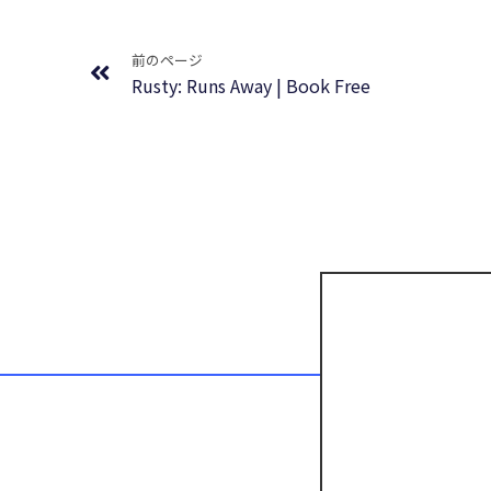
Prev
前のページ
Rusty: Runs Away | Book Free