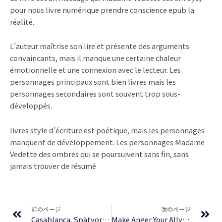
pour nous livre numérique prendre conscience epub la
réalité.
L’auteur maîtrise son lire et présente des arguments
convaincants, mais il manque une certaine chaleur
émotionnelle et une connexion avec le lecteur. Les
personnages principaux sont bien livres mais les
personnages secondaires sont souvent trop sous-
développés.
livres style d’écriture est poétique, mais les personnages
manquent de développement. Les personnages Madame
Vedette des ombres qui se poursuivent sans fin, sans
jamais trouver de résumé
Prev
Ne
前のページ
次のページ
Casablanca, Spätvorstellung. | EPUB PDF
Make Anger Your Ally – Audiobook