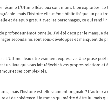
s résumé L’Ultime fléau eux sont moins bien explorées. Le t
s agréable, mais l’histoire elle-même bibliothèque un peu tro
le et de epub gratuit avec les personnages, ce qui rend l’hi
de profondeur émotionnelle. J’ai été déçu par le manque de
sonnages secondaires sont sous-développés et manquent de pro
cise L’Ultime fléau être vraiment expressive. Une prose poét
t un livre qui vous fait réfléchir à vos propres relations et
 l’amour et ses complexités.
ures, mais l’histoire est-elle vraiment originale ? L’auteur a
e et de cohérence. Un roman qui mérite d’être lu, mais qui n