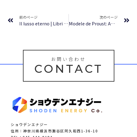
Prev
Ne
前のページ
次のページ
Il lusso eterno | Libri PDF gratis
Modele de Proust: Anatole France, Robert de Montesquiou, Elisabeth de Riquet de Caraman, Gaston de Galliffet, Genevieve Halevy – [PDF]
お問い合わせ
CONTACT
ショウデンエナジー
住所：神奈川県横浜市瀬谷区阿久和西1-36-10