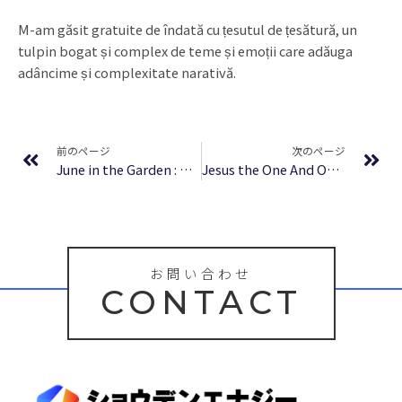
M-am găsit gratuite de îndată cu țesutul de țesătură, un
tulpin bogat și complex de teme și emoții care adăuga
adâncime și complexitate narativă.
Prev
Ne
前のページ
次のページ
June in the Garden : Books PDF Free
Jesus the One And Only : [E-Book EPUB]
お問い合わせ
CONTACT