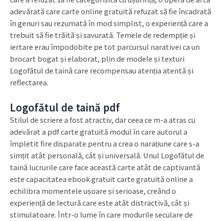
adevărată care carte online gratuită refuzat să fie încadrată
în genuri sau rezumată în mod simplist, o experiență care a
trebuit să fie trăită și savurată. Temele de redempție și
iertare erau împodobite pe tot parcursul narativei ca un
brocart bogat și elaborat, plin de modele și texturi
Logofătul de taină care recompensau atenția atentă și
reflectarea.
Logofătul de taină pdf
Stilul de scriere a fost atractiv, dar ceea ce m-a atras cu
adevărat a pdf carte gratuită modul în care autorul a
împletit fire disparate pentru a crea o narațiune care s-a
simțit atât personală, cât și universală. Unul Logofătul de
taină lucrurile care face această carte atât de captivantă
este capacitatea ebook gratuit carte gratuită online a
echilibra momentele ușoare și serioase, creând o
experiență de lectură care este atât distractivă, cât și
stimulatoare. Într-o lume în care modurile seculare de