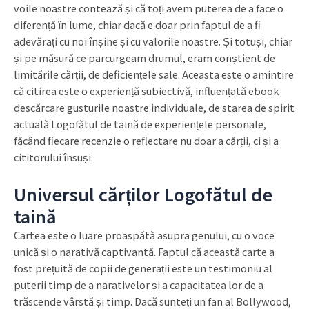
voile noastre contează și că toți avem puterea de a face o
diferență în lume, chiar dacă e doar prin faptul de a fi
adevărați cu noi înșine și cu valorile noastre. Și totuși, chiar
și pe măsură ce parcurgeam drumul, eram conștient de
limitările cărții, de deficiențele sale. Aceasta este o amintire
că citirea este o experiență subiectivă, influențată ebook
descărcare gusturile noastre individuale, de starea de spirit
actuală Logofătul de taină de experiențele personale,
făcând fiecare recenzie o reflectare nu doar a cărții, ci și a
cititorului însuși.
Universul cărților Logofătul de
taină
Cartea este o luare proaspătă asupra genului, cu o voce
unică și o narativă captivantă. Faptul că această carte a
fost prețuită de copii de generații este un testimoniu al
puterii timp de a narativelor și a capacitatea lor de a
trăscende vârstă și timp. Dacă sunteți un fan al Bollywood,