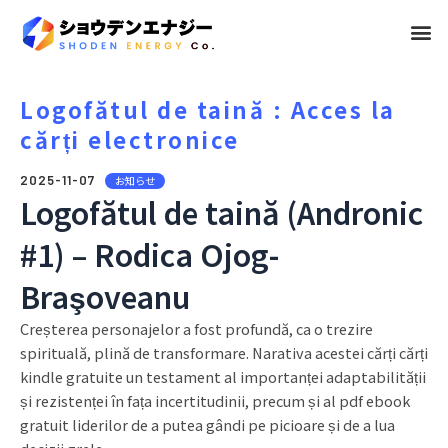
メ
ニ
ュ
Logofătul de taină : Acces la
cărți electronice
ー
2025-11-07
お知らせ
Logofătul de taină (Andronic
#1) – Rodica Ojog-
Braşoveanu
Creșterea personajelor a fost profundă, ca o trezire
spirituală, plină de transformare. Narativa acestei cărți cărți
kindle gratuite un testament al importanței adaptabilității
și rezistenței în fața incertitudinii, precum și al pdf ebook
gratuit liderilor de a putea gândi pe picioare și de a lua