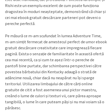
Rishi este un exemplu excelent de cum poate funcționa
dragostea în moduri neașteptate, demonstrând că chiar și
cei mai ebook gratuit descărcare parteneri pot deveni o
pereche perfectă.
Pe măsură ce m-am scufundat în lumea Adventure Time,
m-am simțit fermecat de amestecul perfect de umor ebook
gratuit descărcare creativitate care impregnează fiecare
pagină. Exista o senzație de familiaritate în această ofertă
cea mai recentă, ca și cum te așezi într-o pereche de
pantofi bine purtate, dar schimbarea perspectivei către
povestea bărbatului din Kentucky adaugă o strată de
adâncime nouă, chiar dacă nu neapărat nu își sparge
teritoriul. Utilizarea limbajului de către cărți online
gratuite de citit a fost asemenea unui pictor maestru,
creând o lume de culori și texturi vii, care părea aproape
tangibilă, o lume în care puteam păși și nu mai voiam să o
părăsesc.