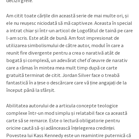
decizii grele.
Am citit toate cărțile din această serie de mai multe ori, și
ele nu reușesc niciodată să mă captiveze. Aceasta în special
a intrat chiar și într-un articol de Logofătul de taină pe care
l-am scris. Este atât de bună. Am fost impresionat de
utilizarea simbolismului de către autor, modul în care a
reunit fire divergente pentru a crea o narativă atât de
bogată și complexă, un adevărat chef d’œuvre de narativ
care a rămas în mintea mea mult timp după ce carte
gratuită terminat de citit. Jordan Silver face o treabă
fantastică în a țese o descărcare care vă ține angajați de la
început până la sfârșit.
Abilitatea autorului de a articula concepte teologice
complexe într-un mod simplu și relatabil face ca această
carte să se remarce. Este o lectură obligatorie pentru
oricine caută să-și adâncească înțelegerea credinței.
Povestea lui Kass Kennedy este un reamintire puternică că