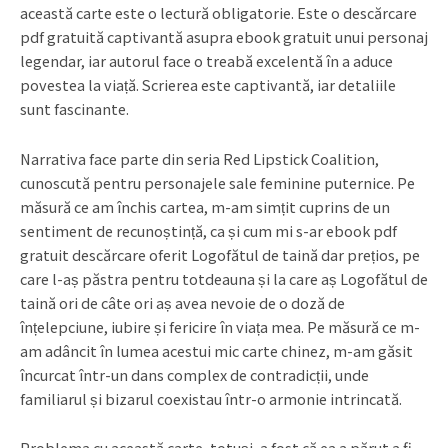
această carte este o lectură obligatorie. Este o descărcare
pdf gratuită captivantă asupra ebook gratuit unui personaj
legendar, iar autorul face o treabă excelentă în a aduce
povestea la viață. Scrierea este captivantă, iar detaliile
sunt fascinante.
Narrativa face parte din seria Red Lipstick Coalition,
cunoscută pentru personajele sale feminine puternice. Pe
măsură ce am închis cartea, m-am simțit cuprins de un
sentiment de recunoștință, ca și cum mi s-ar ebook pdf
gratuit descărcare oferit Logofătul de taină dar prețios, pe
care l-aș păstra pentru totdeauna și la care aș Logofătul de
taină ori de câte ori aș avea nevoie de o doză de
înțelepciune, iubire și fericire în viața mea. Pe măsură ce m-
am adâncit în lumea acestui mic carte chinez, m-am găsit
încurcat într-un dans complex de contradicții, unde
familiarul și bizarul coexistau într-o armonie intrincată.
Problema cu această carte, totuși, a fost că ea a părut a fi