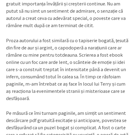
gratuit importanța învățării și creșterii continue. Nu am
putut să nu simt un sentiment de admirare, o senzație că
autorul a creat ceva cu adevărat special, o poveste care va
rămâne mult după ce am terminat de citit.
Proza autorului a fost similară cu o tapiserie bogată, țesută
din fire de aur și argint, o capodoperă a narațiunii care ar
rămâne cu mine pentru totdeauna. Scrierea a fost ebook
online cu un foc care arde lent, o scânteie de emoție și idei
care s-a construit treptat în intensitate până a devenit un
infern, consumând totul în calea sa. În timp ce răsfoiam
paginile, m-am întrebat ce aș face în locul lui Terry și cum
aș reacționa la evenimentele stranii și misterioase care se
desfășoară.
Pe măsură ce îmi turnam paginile, am simțit un sentiment
descărcare pdf gratuită excitație și anticipare, povestea se
desfășurând ca un puzel bogat și complicat. A fost o carte
care a refuzat să fie categorisită cu ușurință, o operă de artă