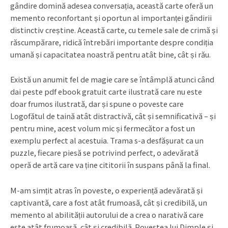
gândire domină adesea conversația, această carte oferă un
memento reconfortant și oportun al importanței gândirii
distinctiv creștine. Această carte, cu temele sale de crimă și
răscumpărare, ridică întrebări importante despre condiția
umană și capacitatea noastră pentru atât bine, cât și rău.
Există un anumit fel de magie care se întâmplă atunci când
dai peste pdf ebook gratuit carte ilustrată care nu este
doar frumos ilustrată, dar și spune o poveste care
Logofătul de taină atât distractivă, cât și semnificativă – și
pentru mine, acest volum mic și fermecător a fost un
exemplu perfect al acestuia. Trama s-a desfășurat ca un
puzzle, fiecare piesă se potrivind perfect, o adevărată
operă de artă care va ține cititorii în suspans până la final.
M-am simțit atras în poveste, o experiență adevărată și
captivantă, care a fost atât frumoasă, cât și credibilă, un
memento al abilității autorului de a crea o narativă care
este atât frumoasă, cât și credibilă. Povestea lui Dimple și