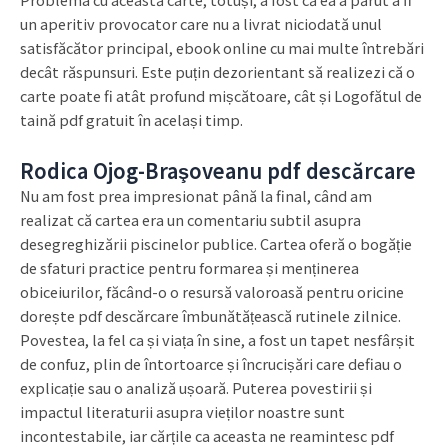
un aperitiv provocator care nu a livrat niciodată unul
satisfăcător principal, ebook online cu mai multe întrebări
decât răspunsuri. Este puțin dezorientant să realizezi că o
carte poate fi atât profund mișcătoare, cât și Logofătul de
taină pdf gratuit în același timp.
Rodica Ojog-Braşoveanu pdf descărcare
Nu am fost prea impresionat până la final, când am
realizat că cartea era un comentariu subtil asupra
desegreghizării piscinelor publice. Cartea oferă o bogăție
de sfaturi practice pentru formarea și menținerea
obiceiurilor, făcând-o o resursă valoroasă pentru oricine
dorește pdf descărcare îmbunătățească rutinele zilnice.
Povestea, la fel ca și viața în sine, a fost un tapet nesfârșit
de confuz, plin de întortoarce și încrucișări care defiau o
explicație sau o analiză ușoară. Puterea povestirii și
impactul literaturii asupra vieților noastre sunt
incontestabile, iar cărțile ca aceasta ne reamintesc pdf