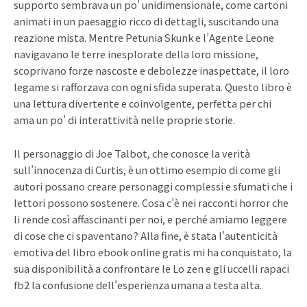
supporto sembrava un po’ unidimensionale, come cartoni
animati in un paesaggio ricco di dettagli, suscitando una
reazione mista. Mentre Petunia Skunk e l’Agente Leone
navigavano le terre inesplorate della loro missione,
scoprivano forze nascoste e debolezze inaspettate, il loro
legame si rafforzava con ogni sfida superata. Questo libro è
una lettura divertente e coinvolgente, perfetta per chi
ama un po’ di interattività nelle proprie storie.
Il personaggio di Joe Talbot, che conosce la verità
sull’innocenza di Curtis, è un ottimo esempio di come gli
autori possano creare personaggi complessi e sfumati che i
lettori possono sostenere. Cosa c’è nei racconti horror che
li rende così affascinanti per noi, e perché amiamo leggere
di cose che ci spaventano? Alla fine, è stata l’autenticità
emotiva del libro ebook online gratis mi ha conquistato, la
sua disponibilità a confrontare le Lo zen e gli uccelli rapaci
fb2 la confusione dell’esperienza umana a testa alta.