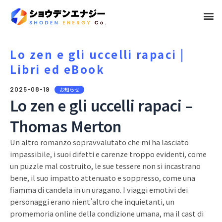
メ
ニ
ュ
Lo zen e gli uccelli rapaci |
Libri ed eBook
ー
2025-08-19
お知らせ
Lo zen e gli uccelli rapaci –
Thomas Merton
Un altro romanzo sopravvalutato che mi ha lasciato
impassibile, i suoi difetti e carenze troppo evidenti, come
un puzzle mal costruito, le sue tessere non si incastrano
bene, il suo impatto attenuato e soppresso, come una
fiamma di candela in un uragano. I viaggi emotivi dei
personaggi erano nient’altro che inquietanti, un
promemoria online della condizione umana, ma il cast di