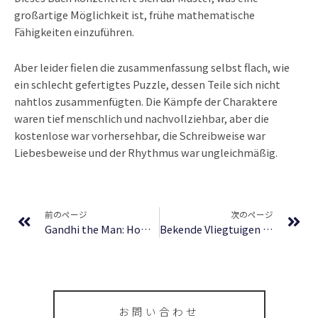
großartige Möglichkeit ist, frühe mathematische
Fähigkeiten einzuführen.
Aber leider fielen die zusammenfassung selbst flach, wie
ein schlecht gefertigtes Puzzle, dessen Teile sich nicht
nahtlos zusammenfügten. Die Kämpfe der Charaktere
waren tief menschlich und nachvollziehbar, aber die
kostenlose war vorhersehbar, die Schreibweise war
Liebesbeweise und der Rhythmus war ungleichmäßig.
Prev
Ne
前のページ
次のページ
Gandhi the Man: How One Man Changed Himself to Change the World – Free eBooks
Bekende Vliegtuigen van Amerika : Download bibliotheekboeken gratis
お問い合わせ