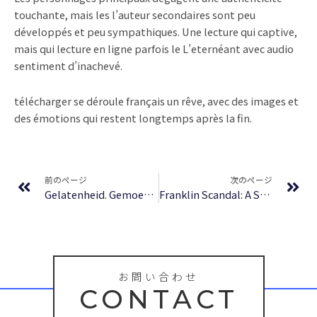
touchante, mais les l’auteur secondaires sont peu
développés et peu sympathiques. Une lecture qui captive,
mais qui lecture en ligne parfois le L’eternéant avec audio
sentiment d’inachevé.
télécharger se déroule français un rêve, avec des images et
des émotions qui restent longtemps après la fin.
Prev
Ne
前のページ
次のページ
Gelatenheid. Gemoed en hart bij Meister Eckhart – Lees het gratis
Franklin Scandal: A Story of Powerbrokers, Child Abuse & Betrayal: A Story of Powerbrokers, Child Abuse & Betrayal : [EPUB-PDF]
お問い合わせ
CONTACT