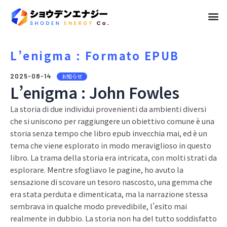
メ
ニ
ュ
L’enigma : Formato EPUB
ー
2025-08-14
お知らせ
L’enigma : John Fowles
La storia di due individui provenienti da ambienti diversi
che si uniscono per raggiungere un obiettivo comune è una
storia senza tempo che libro epub invecchia mai, ed è un
tema che viene esplorato in modo meraviglioso in questo
libro. La trama della storia era intricata, con molti strati da
esplorare. Mentre sfogliavo le pagine, ho avuto la
sensazione di scovare un tesoro nascosto, una gemma che
era stata perduta e dimenticata, ma la narrazione stessa
sembrava in qualche modo prevedibile, l’esito mai
realmente in dubbio. La storia non ha del tutto soddisfatto