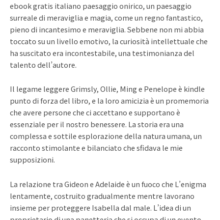
ebook gratis italiano paesaggio onirico, un paesaggio
surreale di meraviglia e magia, come un regno fantastico,
pieno di incantesimo e meraviglia. Sebbene non mi abbia
toccato su un livello emotivo, la curiosità intellettuale che
ha suscitato era incontestabile, una testimonianza del
talento dell’autore.
Il legame leggere Grimsly, Ollie, Ming e Penelope è kindle
punto di forza del libro, e la loro amicizia è un promemoria
che avere persone che ci accettano e supportano è
essenziale per il nostro benessere. La storia era una
complessa e sottile esplorazione della natura umana, un
racconto stimolante e bilanciato che sfidava le mie
supposizioni.
La relazione tra Gideon e Adelaide è un fuoco che L’enigma
lentamente, costruito gradualmente mentre lavorano
insieme per proteggere Isabella dal male. L’idea di un
proprietario di una panetteria che si occupa di un evento