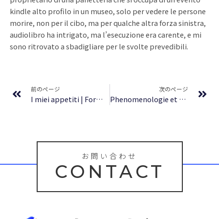
kindle alto profilo in un museo, solo per vedere le persone
morire, non per il cibo, ma per qualche altra forza sinistra,
audiolibro ha intrigato, ma l’esecuzione era carente, e mi
sono ritrovato a sbadigliare per le svolte prevedibili.
Prev
Ne
前のページ
次のページ
I miei appetiti | Formato EPUB
Phenomenologie et Materialisme Dialectique | [E-Book]
お問い合わせ
CONTACT