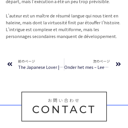
départ, mais l’exécution a été un peu trop prévisible.
L’auteur est un maître de résumé langue qui nous tient en
haleine, mais dont la virtuosité finit par étouffer l’histoire.
L’intrigue est complexe et multiforme, mais les
personnages secondaires manquent de développement.
Prev
Ne
前のページ
次のページ
The Japanese Lover | Book PDF Download
Onder het mes – Lees online voor gratis
お問い合わせ
CONTACT