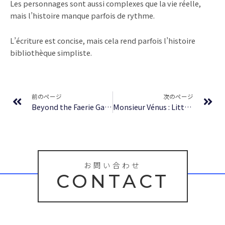
Les personnages sont aussi complexes que la vie réelle,
mais l’histoire manque parfois de rythme.
L’écriture est concise, mais cela rend parfois l’histoire
bibliothèque simpliste.
Prev
Ne
前のページ
次のページ
Beyond the Faerie Gate : Read Book
Monsieur Vénus : Littérature en PDF
お問い合わせ
CONTACT