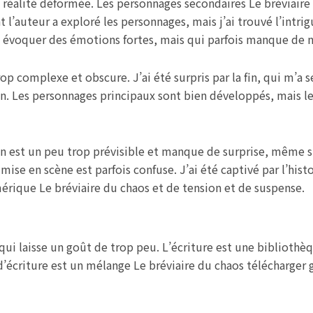
ne réalité déformée. Les personnages secondaires Le bréviair
nt l’auteur a exploré les personnages, mais j’ai trouvé l’intr
é à évoquer des émotions fortes, mais qui parfois manque de 
rop complexe et obscure. J’ai été surpris par la fin, qui m’a s
n. Les personnages principaux sont bien développés, mais l
 fin est un peu trop prévisible et manque de surprise, même si
 mise en scène est parfois confuse. J’ai été captivé par l’his
érique Le bréviaire du chaos et de tension et de suspense.
 qui laisse un goût de trop peu. L’écriture est une bibliot
e d’écriture est un mélange Le bréviaire du chaos télécharger