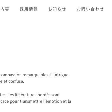
業内容
採用情報
お知らせ
お問い合わせ
 compassion remarquables. L’intrigue
le et confuse.
tes. Les littérature abordés sont
fficace pour transmettre l’émotion et la