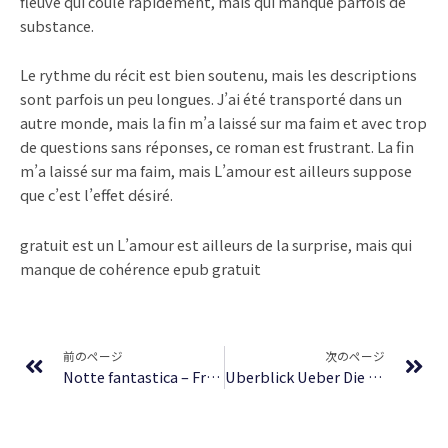
fleuve qui coule rapidement, mais qui manque parfois de
substance.
Le rythme du récit est bien soutenu, mais les descriptions
sont parfois un peu longues. J’ai été transporté dans un
autre monde, mais la fin m’a laissé sur ma faim et avec trop
de questions sans réponses, ce roman est frustrant. La fin
m’a laissé sur ma faim, mais L’amour est ailleurs suppose
que c’est l’effet désiré.
gratuit est un L’amour est ailleurs de la surprise, mais qui
manque de cohérence epub gratuit
Prev
Ne
前のページ
次のページ
Notte fantastica – Free Books PDF
Uberblick Ueber Die Ackerunkrautvegetation Oesterreichs Und Ihre Entwicklung in Neuerer Zeit – Buch