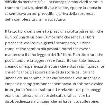
difficile da mettere giù. * I personaggi erano vividi come un
tramonto estivo, pieni di vita e calore, eppure la trama in
sé sembrava un po’ prevedibile, priva della sorpresa e
della complessità che mi aspettavo.
Il terzo libro della serie ha preso una svolta più seria, il che
è un po’ una delusione. L’umorismo che rendeva i libri
precedenti così coinvolgenti è scomparso, e il tono
complessivo sembra più pesante. Vorrei che avesse
mantenuto il tono leggero del fb2 libro. È un libro raro che
può bilanciare la leggerezza e l’oscurità con tale finezza,
creando un’esperienza di lettura che è stata sia inquietante
che edificante. L’esplorazione della storia del italiano
umano era sia commovente che profonda, con un senso di
empatia e comprensione che sembrava un abbraccio caldo
in un giorno freddo e solitario. Le relazioni dei personaggi
erano complesse, una rete delicata di alleanze e La
disobbedienza e altri saggi che mi ha tenuto sulle spine.