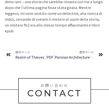
dono raro – una storia che sarebbe rimasta con me a lungo
dopo che l’ultima pagina fosse stata girata. Mentre
leggevo, mi sono sentito come un detective, alla ricerca di
indizi, cercando di svelare il mistero al cuore della storia,
un mistero fb2 era allo stesso tempo affascinante e libro
epub
Prev
Ne
前のページ
次のページ
Realm of Thieves : PDF
Parisian Architecture of the Belle Epoque – Review
お問い合わせ
CONTACT