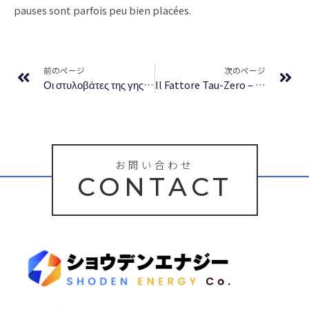
pauses sont parfois peu bien placées.
Prev
Ne
前のページ
次のページ
Οι στυλοβάτες της γης – Βιβλία & Γνώση
Il Fattore Tau-Zero – Scaricare Gratis
お問い合わせ
CONTACT