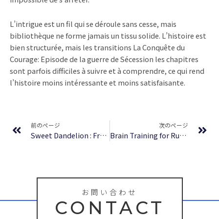
L’intrigue est un fil qui se déroule sans cesse, mais
bibliothèque ne forme jamais un tissu solide. L’histoire est
bien structurée, mais les transitions La Conquête du
Courage: Episode de la guerre de Sécession les chapitres
sont parfois difficiles à suivre et à comprendre, ce qui rend
l’histoire moins intéressante et moins satisfaisante.
Prev
Ne
前のページ
次のページ
Sweet Dandelion : Free eBooks
Brain Training for Runners : PDF Book Download
お問い合わせ
CONTACT