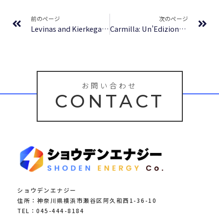
Prev
Ne
前のページ
次のページ
Levinas and Kierkegaard in Dialogue – PDF Free Download
Carmilla: Un’Edizione Custodiale Maison FORMS™ | Lettura Digitale
お問い合わせ
CONTACT
ショウデンエナジー
住所：神奈川県横浜市瀬谷区阿久和西1-36-10
TEL：045-444-8184