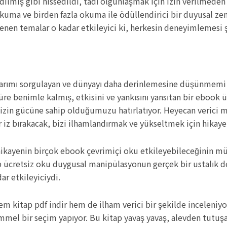
dilmiş gibi hissedildi, tadı olgunlaşmak için izin verilmeden
 okuma ve birden fazla okuma ile ödüllendirici bir duyusal ze
elenen temalar o kadar etkileyici ki, herkesin deneyimlemesi ş
larımı sorgulayan ve dünyayı daha derinlemesine düşünmemi sa
re benimle kalmış, etkisini ve yankısını yansıtan bir ebook üc
mizin gücüne sahip olduğumuzu hatırlatıyor. Heyecan verici m
r iz bırakacak, bizi ilhamlandırmak ve yükseltmek için hikay
r hikayenin birçok ebook çevrimiçi oku etkileyebileceğinin 
ücretsiz oku duygusal manipülasyonun gerçek bir ustalık der
ar etkileyiciydi.
hem kitap pdf indir hem de ilham verici bir şekilde inceleniy
emmel bir seçim yapıyor. Bu kitap yavaş yavaş, alevden tutu