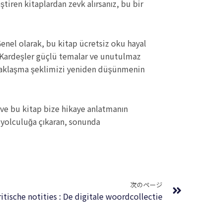
tiren kitaplardan zevk alırsanız, bu bir
enel olarak, bu kitap ücretsiz oku hayal
p Kardeşler güçlü temalar ve unutulmaz
a yaklaşma şeklimizi yeniden düşünmenin
 ve bu kitap bize hikaye anlatmanın
r yolculuğa çıkaran, sonunda
Next
次のページ
itische notities : De digitale woordcollectie