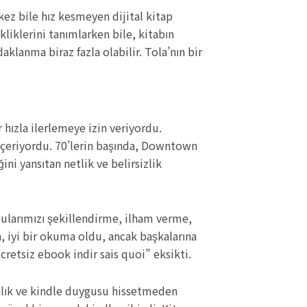
kez bile hız kesmeyen dijital kitap
liklerini tanımlarken bile, kitabın
klanma biraz fazla olabilir. Tola’nın bir
hızla ilerlemeye izin veriyordu.
 içeriyordu. 70’lerin başında, Downtown
ini yansıtan netlik ve belirsizlik
gularımızı şekillendirme, ilham verme,
iyi bir okuma oldu, ancak başkalarına
cretsiz ebook indir sais quoi” eksikti.
anlık ve kindle duygusu hissetmeden