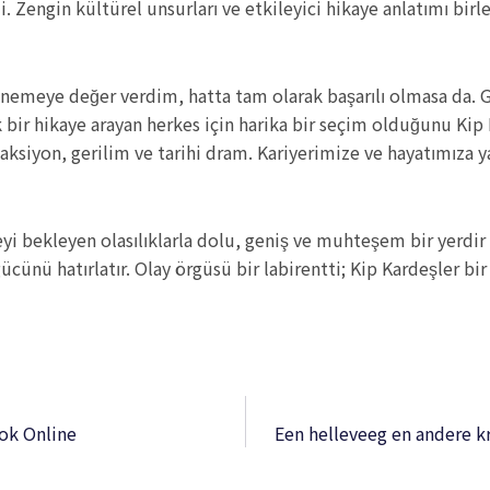
engin kültürel unsurları ve etkileyici hikaye anlatımı birleş
denemeye değer verdim, hatta tam olarak başarılı olmasa da. G
k bir hikaye arayan herkes için harika bir seçim olduğunu Ki
. aksiyon, gerilim ve tarihi dram. Kariyerimize ve hayatımız
yi bekleyen olasılıklarla dolu, geniş ve muhteşem bir yerdir
cünü hatırlatır. Olay örgüsü bir labirentti; Kip Kardeşler bi
ook Online
Een helleveeg en andere kr