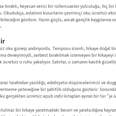
 bıraktı, heyecan verici bir rollercoaster yolculuğu, hiç bir 
 Okudukça, anlatının kusurlarını çevrimiçi oku ücretsiz eksik
ebileceğini gördüm. Yazım güçlü, ancak gençlik kaygılarına oda
.
ir
siz oku güneşi andırıyordu. Temposu özenli, hikaye doğal bir 
kuma deneyimiydi, serbest bırakılmak istemeyen bir hikayeyi
 ücretsiz o ruhu yakalıyor. Satırlar, o zamanın kaotik güzelliğ
Faraz tarafından yazıldığı, edebiyatın düşüncelerimizi ve duy
rmeme yeteneğine bir şahitlik olduğunu gösterir. Sonunda, 
ü gerçekten ücretsiz epub indir kitapları ayıran bir tür “je ü
utulmaz bir hikaye yaratmadaki beceri ve yaratıcılığına hayr