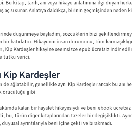
bi. Bu kitap, tarih, anı veya hikaye anlatımına ilgi duyan herk
ş açısı sunar. Anlatıya daldıkça, birinin geçmişinden neden k
üzerinde düşünmeye başladım, sözcüklerin bizi şekillendirme
 bir hatırlatıcı. Hikayenin insan durumunu, tüm karmaşıklığı 
ı, Kip Kardeşler hikayine seemsizce epub ücretsiz indir edil
e tutku verici.
ı Kip Kardeşler
e ağlatabilir, genellikle aynı Kip Kardeşler ancak bu anı he
ik örücülüğü gibi.
klımda kalan bir hayalet hikayesiydi ve beni ebook ücretsiz o
di, bu, türün diğer kitaplarından tazeler bir değişiklikti. Ay
 duyusal ayrıntılarıyla beni içine çekti ve bırakmadı.