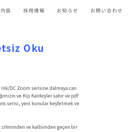
業内容
採用情報
お知らせ
お問い合わせ
etsiz Oku
DC Ink/DC Zoom serisine dalmaya can
ımızın ve Kip Kardeşler sabır ve pdf
ons serisi, yeni konular keşfetmek ve
ku zihnimden ve kalbimden geçen bir