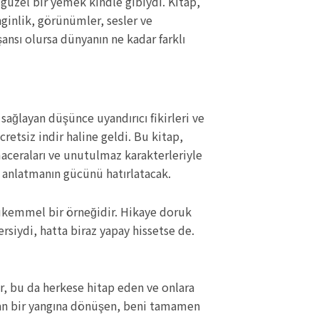
 güzel bir yemek kindle gibiydi. Kitap,
nginlik, görünümler, sesler ve
ansı olursa dünyanın ne kadar farklı
ğlayan düşünce uyandırıcı fikirleri ve
retsiz indir haline geldi. Bu kitap,
aceraları ve unutulmaz karakterleriyle
e anlatmanın gücünü hatırlatacak.
mükemmel bir örneğidir. Hikaye doruk
siydi, hatta biraz yapay hissetse de.
or, bu da herkese hitap eden ve onlara
şan bir yangına dönüşen, beni tamamen