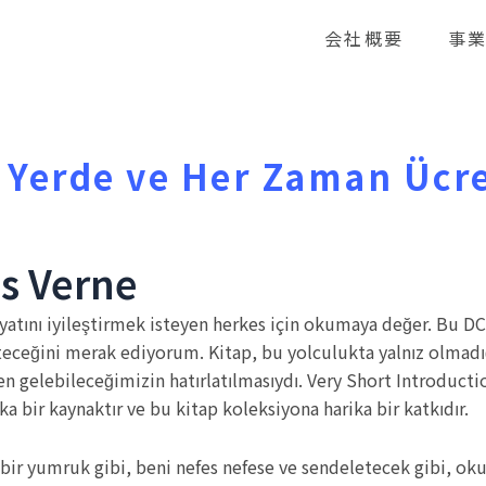
会社概要
事
r Yerde ve Her Zaman Ücr
es Verne
hayatını iyileştirmek isteyen herkes için okumaya değer. Bu 
iteceğini merak ediyorum. Kitap, bu yolculukta yalnız olmadığ
den gelebileceğimizin hatırlatılmasıydı. Very Short Introducti
ka bir kaynaktır ve bu kitap koleksiyona harika bir katkıdır.
e bir yumruk gibi, beni nefes nefese ve sendeletecek gibi, o