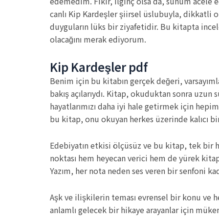
edemedim. Fikir, ilginç olsa da, sunum acele e
canlı Kip Kardeşler şiirsel üslubuyla, dikkatli
duyguların lüks bir ziyafetidir. Bu kitapta inc
olacağını merak ediyorum.
Kip Kardeşler pdf
Benim için bu kitabın gerçek değeri, varsayım
bakış açılarıydı. Kitap, okuduktan sonra uzun sü
hayatlarımızı daha iyi hale getirmek için hepi
bu kitap, onu okuyan herkes üzerinde kalıcı bi
Edebiyatın etkisi ölçüsüz ve bu kitap, tek bi
noktası hem heyecan verici hem de yürek kitap 
Yazım, her nota neden ses veren bir senfoni kad
Aşk ve ilişkilerin teması evrensel bir konu ve 
anlamlı gelecek bir hikaye arayanlar için mük