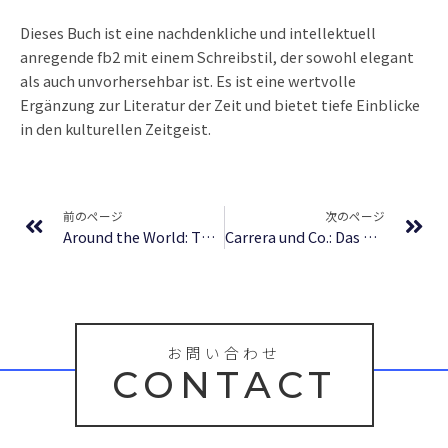
Dieses Buch ist eine nachdenkliche und intellektuell
anregende fb2 mit einem Schreibstil, der sowohl elegant
als auch unvorhersehbar ist. Es ist eine wertvolle
Ergänzung zur Literatur der Zeit und bietet tiefe Einblicke
in den kulturellen Zeitgeist.
Prev
Ne
前のページ
次のページ
Around the World: The Atlas for Today : Epubs
Carrera und Co.: Das Slotcar Racing Handbuch. Alles rund ums Slotracing: Grundwissen zu Technik, Tuning, Wartung sowie Kauftipps, Hersteller, Bahnsysteme der beliebten Carrerabahn | (Deutsch)
お問い合わせ
CONTACT