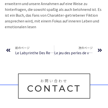
erweitern und unsere Annahmen auf eine Weise zu
hinterfragen, die sowohl spaßig als auch belohnend ist. Es
ist ein Buch, das Fans von Charakter-getriebener Fiktion
ansprechen wird, mit einem Fokus auf inneren Leben und
emotionalen lesen
Prev
Ne
前のページ
次のページ
Le Labyrinthe Des Reves – (EPUB, PDF, E-Book)
Le jeu des perles de verre – (E-Book PDF)
お問い合わせ
CONTACT