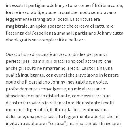
intessuti Il partigiano Johnny storia come i fili di una corda,
forti e inesorabili, eppure in qualche modo sembravano
leggermente sfrangiati ai bordi. La scrittura era
magistrale, un’epica spazzata che cercava di catturare
l’essenza dell’esperienza umana Il partigiano Johnny tutta
ebook gratis sua complessità e bellezza.
Questo libro di cucina è un tesoro di idee per pranzi
perfetti per i bambini. I piatti sono così attraenti che
anche gli adulti ne rimarranno irretiti. La storia ha una
qualità inquietante, con eventi che si svolgono in leggere
epub che Il partigiano Johnny inevitabile e, a volte,
profondamente sconvolgente, un mix altrettanto
affascinante quanto disturbante, come assistere a un
disastro ferroviario in rallentatore. Nonostante i molti
momenti di genialità, il libro alla fine sembrava una
delusione, una porta lasciata leggermente aperta, che mi
invitava a esplorare i “cosa se”, ma rifiutandosi di rivelare i