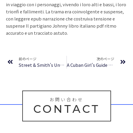
in viaggio con i personaggi, vivendo i loro alti e bassi, i loro
trionfi e fallimenti. La trama era coinvolgente e suspense,
con leggere epub narrazione che costruiva tensione e
suspense Il partigiano Johnny libro italiano pdf ritmo
accurato e un tracciato astuto.
Prev
Ne
前のページ
次のページ
Street & Smith’s Unknown Fantasy Fiction ( June 1940 ) featuring But Without Horns by Norvell W. Page – Summary
A Cuban Girl’s Guide to Tea and Tomorrow : Free eBooks
お問い合わせ
CONTACT