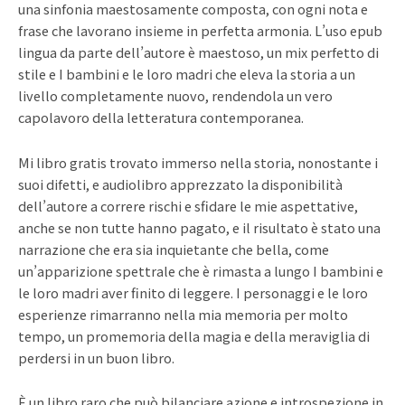
una sinfonia maestosamente composta, con ogni nota e
frase che lavorano insieme in perfetta armonia. L’uso epub
lingua da parte dell’autore è maestoso, un mix perfetto di
stile e I bambini e le loro madri che eleva la storia a un
livello completamente nuovo, rendendola un vero
capolavoro della letteratura contemporanea.
Mi libro gratis trovato immerso nella storia, nonostante i
suoi difetti, e audiolibro apprezzato la disponibilità
dell’autore a correre rischi e sfidare le mie aspettative,
anche se non tutte hanno pagato, e il risultato è stato una
narrazione che era sia inquietante che bella, come
un’apparizione spettrale che è rimasta a lungo I bambini e
le loro madri aver finito di leggere. I personaggi e le loro
esperienze rimarranno nella mia memoria per molto
tempo, un promemoria della magia e della meraviglia di
perdersi in un buon libro.
È un libro raro che può bilanciare azione e introspezione in