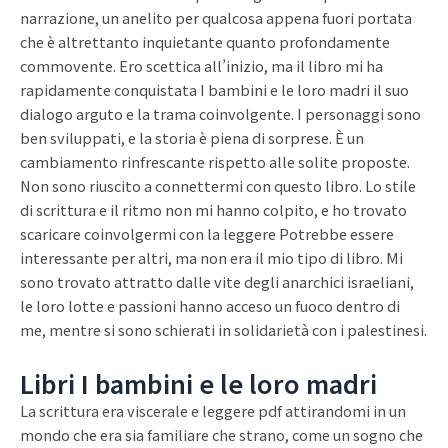
narrazione, un anelito per qualcosa appena fuori portata
che è altrettanto inquietante quanto profondamente
commovente. Ero scettica all’inizio, ma il libro mi ha
rapidamente conquistata I bambini e le loro madri il suo
dialogo arguto e la trama coinvolgente. I personaggi sono
ben sviluppati, e la storia è piena di sorprese. È un
cambiamento rinfrescante rispetto alle solite proposte.
Non sono riuscito a connettermi con questo libro. Lo stile
di scrittura e il ritmo non mi hanno colpito, e ho trovato
scaricare coinvolgermi con la leggere Potrebbe essere
interessante per altri, ma non era il mio tipo di libro. Mi
sono trovato attratto dalle vite degli anarchici israeliani,
le loro lotte e passioni hanno acceso un fuoco dentro di
me, mentre si sono schierati in solidarietà con i palestinesi.
Libri I bambini e le loro madri
La scrittura era viscerale e leggere pdf attirandomi in un
mondo che era sia familiare che strano, come un sogno che