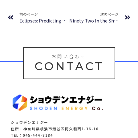
Prev
Ne
前のページ
次のページ
Eclipses: Predicting World Events & Personal Transformation | eBook (PDF)
Ninety Two In the Shade : Download eBooks
お問い合わせ
CONTACT
ショウデンエナジー
住所：神奈川県横浜市瀬谷区阿久和西1-36-10
TEL：045-444-8184