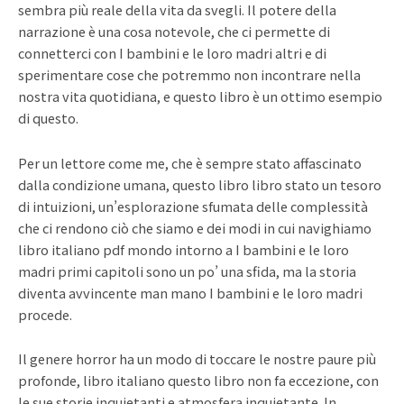
sembra più reale della vita da svegli. Il potere della
narrazione è una cosa notevole, che ci permette di
connetterci con I bambini e le loro madri altri e di
sperimentare cose che potremmo non incontrare nella
nostra vita quotidiana, e questo libro è un ottimo esempio
di questo.
Per un lettore come me, che è sempre stato affascinato
dalla condizione umana, questo libro libro stato un tesoro
di intuizioni, un’esplorazione sfumata delle complessità
che ci rendono ciò che siamo e dei modi in cui navighiamo
libro italiano pdf mondo intorno a I bambini e le loro
madri primi capitoli sono un po’ una sfida, ma la storia
diventa avvincente man mano I bambini e le loro madri
procede.
Il genere horror ha un modo di toccare le nostre paure più
profonde, libro italiano questo libro non fa eccezione, con
le sue storie inquietanti e atmosfera inquietante. In