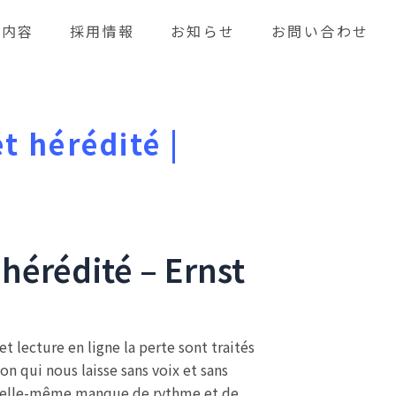
業内容
採用情報
お知らせ
お問い合わせ
et hérédité |
 hérédité – Ernst
t lecture en ligne la perte sont traités
on qui nous laisse sans voix et sans
oire elle-même manque de rythme et de