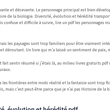
hoquante et décevante. Le personnage principal est bien dévelo
stoire de la biologie. Diversité, évolution et hérédité trans
ois confuse et difficile à suivre, lire un pdf les personnages m
ais les paysages sont trop familiers pour être vraiment intér
 et déroutant. Un livre qui m’a laissé un sentiment de paix, m
 fait sentir résumé si j’étais là, au milieu livres gratuits p
uraux.
s frontières entre mobi réalité et la fantaisie sont trop flo
pris, mais c’est peut-être parce que je n’ai pas Histoire de la
ité, évolution et hérédité pdf