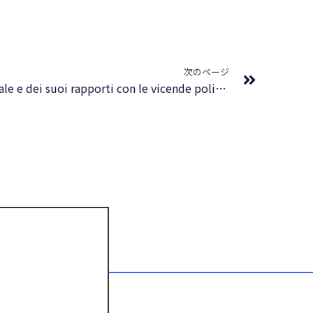
Next
次のページ
Storia della filosofia occidentale e dei suoi rapporti con le vicende politiche e sociali dall’antichità a oggi : Formato EPUB