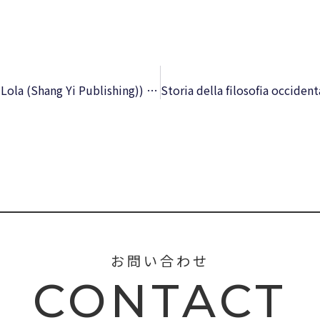
But Excuse Me That Is My Book (Charlie and Lola (Shang Yi Publishing)) – Download PDF
お問い合わせ
CONTACT