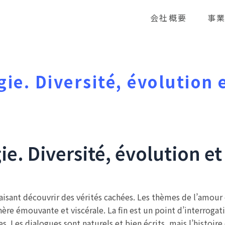
会社概要
事
gie. Diversité, évolution 
gie. Diversité, évolution et
aisant découvrir des vérités cachées. Les thèmes de l’amour e
re émouvante et viscérale. La fin est un point d’interrogati
vies. Les dialogues sont naturels et bien écrits, mais l’hist