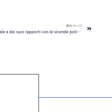
Next
次のページ
Storia della filosofia occidentale e dei suoi rapporti con le vicende politiche e sociali dall’antichità a oggi : Formato EPUB