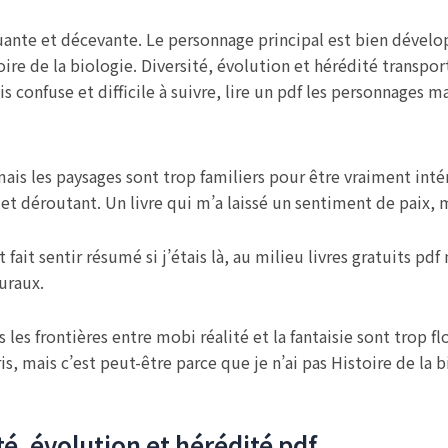
hoquante et décevante. Le personnage principal est bien dévelo
stoire de la biologie. Diversité, évolution et hérédité trans
ois confuse et difficile à suivre, lire un pdf les personnages m
ais les paysages sont trop familiers pour être vraiment intér
 et déroutant. Un livre qui m’a laissé un sentiment de paix, m
 fait sentir résumé si j’étais là, au milieu livres gratuits p
uraux.
s frontières entre mobi réalité et la fantaisie sont trop flo
pris, mais c’est peut-être parce que je n’ai pas Histoire de la
ité, évolution et hérédité pdf