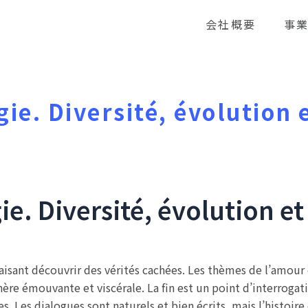
会社概要
事
gie. Diversité, évolution 
gie. Diversité, évolution et
aisant découvrir des vérités cachées. Les thèmes de l’amour e
re émouvante et viscérale. La fin est un point d’interrogati
vies. Les dialogues sont naturels et bien écrits, mais l’hist