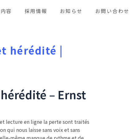
業内容
採用情報
お知らせ
お問い合わせ
et hérédité |
 hérédité – Ernst
t lecture en ligne la perte sont traités
on qui nous laisse sans voix et sans
oire elle-même manque de rythme et de