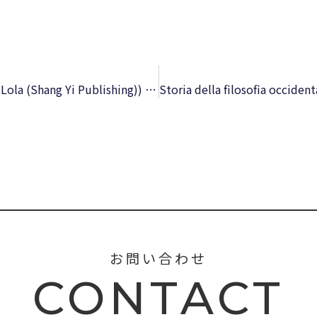
But Excuse Me That Is My Book (Charlie and Lola (Shang Yi Publishing)) – Download PDF
お問い合わせ
CONTACT